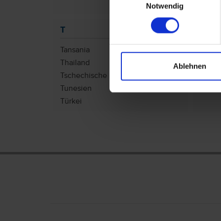
Notwendig
T
U
Tansania
USA
Thailand
Unga
Ablehnen
Tschechische Republik
Tunesien
Türkei