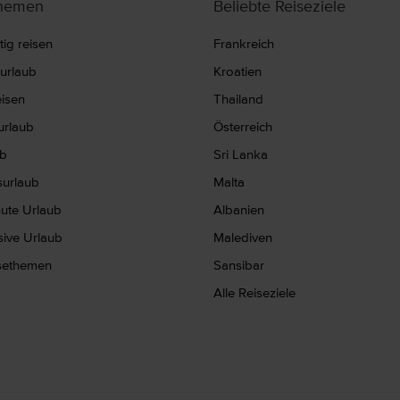
themen
Beliebte Reiseziele
ig reisen
Frankreich
nurlaub
Kroatien
eisen
Thailand
rlaub
Österreich
ub
Sri Lanka
surlaub
Malta
nute Urlaub
Albanien
usive Urlaub
Malediven
isethemen
Sansibar
Alle Reiseziele