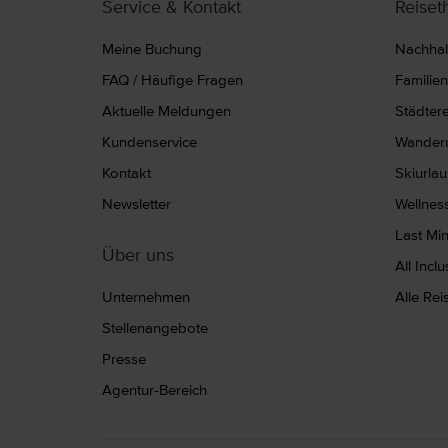
Service & Kontakt
Reise
Meine Buchung
Nachhalt
FAQ / Häufige Fragen
Familie
Aktuelle Meldungen
Städter
Kundenservice
Wanderu
Kontakt
Skiurla
Newsletter
Wellnes
Last Mi
Über uns
All Incl
Unternehmen
Alle Re
Stellenangebote
Presse
Agentur-Bereich