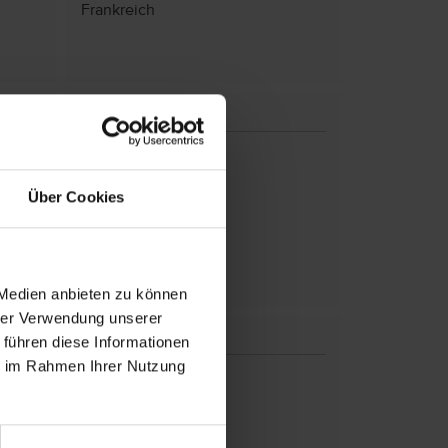
Frankreich
M
Malediven
Malta
Über Cookies
Marokko
Mauritius
Mexiko
Montenegro
 Medien anbieten zu können
hrer Verwendung unserer
S
 führen diese Informationen
ie im Rahmen Ihrer Nutzung
Schweiz
Seychellen
Spanien