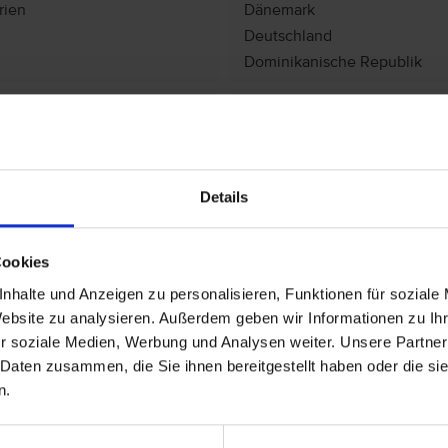
rien
Dänemark
Deutschland
Dominikanische Republik
K
n
Katar
Kroatien
Details
Cookies
nhalte und Anzeigen zu personalisieren, Funktionen für soziale
Website zu analysieren. Außerdem geben wir Informationen zu I
P
r soziale Medien, Werbung und Analysen weiter. Unsere Partner
 Daten zusammen, die Sie ihnen bereitgestellt haben oder die s
n
Polen
n.
reich
Portugal