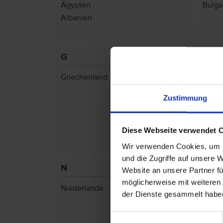
Ägypten
Bulga
Albanien
G
I
Griechenland
Italie
Zustimmung
Diese Webseite verwendet 
Wir verwenden Cookies, um I
und die Zugriffe auf unsere 
N
O
Website an unsere Partner fü
möglicherweise mit weiteren
Niederlande
Oma
der Dienste gesammelt habe
Öster
Einwilligungsauswahl