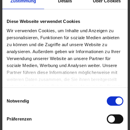
Zustimmung
Details
Über Cookies
Diese Webseite verwendet Cookies
Das herrliche Klima auf den Malediven macht dieses
Wir verwenden Cookies, um Inhalte und Anzeigen zu
Reiseziel besonders beliebt
personalisieren, Funktionen für soziale Medien anbieten
zu können und die Zugriffe auf unsere Website zu
Die Monate von
Mai bis Oktober
fallen in die Regenzeit.
analysieren. Außerdem geben wir Informationen zu Ihrer
Während dieser Zeit sind Regenfälle, stürmisches Wetter
Verwendung unserer Website an unsere Partner für
und hohe Luftfeuchtigkeit häufiger. Dennoch gibt es auch
soziale Medien, Werbung und Analysen weiter. Unsere
in dieser Zeit viele sonnige Abschnitte, und die
Partner führen diese Informationen möglicherweise mit
Temperaturen bleiben warm. Der Vorteil: Angebote für
weiteren Daten zusammen, die Sie ihnen bereitgestellt
Pauschalreisen können etwas niedriger ausfallen. Für Surfer
haben oder die sie im Rahmen Ihrer Nutzung der Dienste
könnte dies die richtige Reisezeit sein, denn jetzt herrscht
der nötige Wellengang. Aber wie erwähnt, häufigere
gesammelt haben.
Einwilligungsauswahl
Regenschauer und bewölkter Himmel können Outdoor-
Notwendig
Aktivitäten beeinträchtigen. Auch die Sicht unter Wasser ist
oft eingeschränkter, was für Taucher weniger optimal ist.
Präferenzen
Inhalt