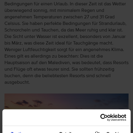
Bedingungen für einen Urlaub. In dieser Zeit ist das Wetter
überwiegend sonnig, mit minimalem Regen und
angenehmen Temperaturen zwischen 27 und 31 Grad
Celsius. Sie haben perfekte Bedingungen für Strandurlaub,
Schnorcheln und Tauchen, da das Meer ruhig und klar ist.
Die Sicht unter Wasser ist exzellent, besonders von Januar
bis März, was diese Zeit ideal für Tauchgänge macht.
Weniger Luftfeuchtigkeit sorgt für ein angenehmes Klima.
Eines gilt es allerdings zu beachten: Dies ist die
Hauptsaison auf den Malediven, was bedeutet, dass Resorts
und Flüge oft etwas teurer sind. Sie sollten frühzeitig
buchen, denn die beliebtesten Resorts sind schnell
ausgebucht.