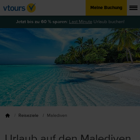
Meine Buchung
Jetzt bis zu 60 % sparen
:
Last Minute
Urlaub buchen!
Reiseziele
Malediven
Urlaub auf den Malediven