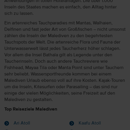
Anwendungen in tollen Hotelanlagen. Die über 1.000
Inseln des Staates machen es einfach, den Alltag hinter
sich zu lassen.
Ein artenreiches Tauchparadies mit Mantas, Walhaien,
Delfinen und fast jeder Art von Großfischen – nicht umsonst
zählen die Inseln der Malediven zu den begehrtesten
Tauchspots der Welt. Die artenreiche Flora und Fauna der
Unterwasserwelt lässt jedes Taucherherz höher schlagen.
Vor allem die Insel Bathala gilt als Legende unter den
Taucherinseln. Doch auch andere Tauchreviere wie
Fishhead, Mayaa Tila oder Manta Point sind unter Tauchern
sehr beliebt. Wassersportfreunde kommen bei einem
Malediven Urlaub ebenso voll auf ihre Kosten. Kajak-Touren
um die Inseln, Kitesurfen oder Parasailing – das sind nur
einige der vielen Möglichkeiten, seine Freizeit auf den
Malediven zu gestalten.
Top Reiseziele Malediven
Ari Atoll
Kaafu Atoll