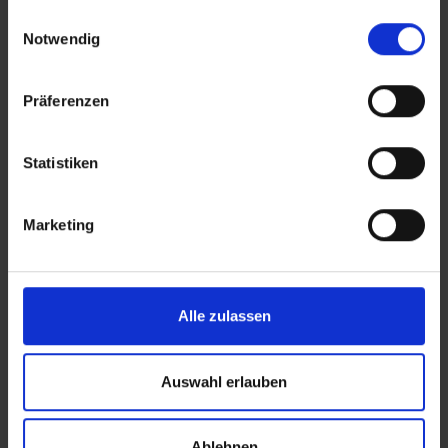
gesammelt haben.
Einwilligungsauswahl
Notwendig
Präferenzen
Statistiken
Strandvergnügen für Groß und Klein im Oman
Marketing
Tiwi Strand:
Tiwi Strand liegt an dem kleinen Fischerdorf
Tiwi an der Ostküste Omans. Er besticht durch die
umliegenden grünen Berglandschaften von Wadi Tiwi und
Alle zulassen
Wadi Shab. Der Kieselstrand ist der ideale Ausgangspunkt
für entspannte Stunden und bietet die gewünschte Ruhe.
Ras Al Hadd:
Ras Al Hadd ist bekannt für sein Reservat,
Auswahl erlauben
welches zum Schutz der grünen Meeresschildkröten
errichtet wurde. Besucher können hier somit nicht nur den
schönen Strand genießen, sondern auch beobachten, wie
Ablehnen