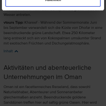
die Schildkröten ihre Eier ablegen oder die kleinen
Wasserbewohner nach dem Schlüpfen die große Reise zum
Wasser antreten.
vtours Tipp:
Khareef - Während der Sommermonate Juni
bis September verwandelt sich die Küste von Dhofar in eine
beeindruckende grüne Landschaft. Etwa 250 Kilometer
lang erstreckt sich ein von Kokospalmen umsäumter Strand
mit exotischen Früchten und Dschungelatmosphäre.
Inhalt
Aktivitäten und abenteuerliche
Unternehmungen im Oman
Oman ist ein facettenreiches Reiseland, dass sowohl
Naturliebhaber, Abenteurer und Sonnenanbeter
gleichermaßen anzieht. Beeindruckende goldene
Sanddünen treffen hier auf saftig grüne Oasen. Hier wird