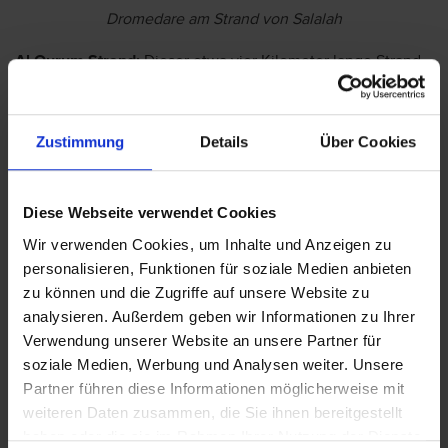
Dromedare am Strand von Salalah
Al Qurum Strand:
Dieser etwa vier Kilometer lange Strand
ist ein beliebter Ort für erholsame Stunden. Er bietet
perfekte Bedingungen für Entspannung nach einem
Sightseeing-Tag. Für das leibliche Wohl sorgen die
Zustimmung
Details
Über Cookies
Restaurants und Bars entlang der Promenade.
Al Mughsayl Strand:
Al Mughsayl besticht mit weißem
Sand und kristallklarem Wasser, umgeben von Kokosnuss-
Diese Webseite verwendet Cookies
und Bananenplantagen. Ein besonderes Highlight sind die
Wir verwenden Cookies, um Inhalte und Anzeigen zu
"Blowholes", die bei starkem Wellengang Wasserfontänen in
personalisieren, Funktionen für soziale Medien anbieten
die Höhe schießen.
zu können und die Zugriffe auf unsere Website zu
Bandar Jissah:
Beeindruckende Felsformationen, die aus
analysieren. Außerdem geben wir Informationen zu Ihrer
dem Wasser empor ragen, verleihen dem Strand eine
Verwendung unserer Website an unsere Partner für
besondere Atmosphäre. Bei Sonnenlicht erstrahlen die
soziale Medien, Werbung und Analysen weiter. Unsere
Felsen sogar in einem satten Orange und bieten somit den
Partner führen diese Informationen möglicherweise mit
perfekten Kontrast zum blauen Meer.
weiteren Daten zusammen, die Sie ihnen bereitgestellt
haben oder die sie im Rahmen Ihrer Nutzung der Dienste