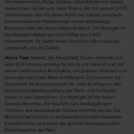
die bekanntesten Berge Omans: Jabal Akhdar mit seinen
malerischen Gärten und Jabal Shams, der mit seinen 3.075
Höhenmetern den höchsten Punkt des Landes ausmacht.
Atemberaubende Wanderwege bieten erstklassige
Ausblicke über die darum liegende Natur. Ein Highlight ist
das Bergdorf Wakan auf einer Höhe von 2.000
Höhenmetern. Es bietet einen herrlichen Blick über die
Landschaft und die Gärten.
vtours Tipp:
Maskat, die Hauptstadt Omans erstreckt sich
über 65 Kilometer entlang der Küste und beeindruckt mit
seiner traditionellen Architektur, erholsamen Stränden und
ihrer Lage zwischen Meer und Bergen. Zudem dient die
Hauptstadt als Ausgangspunkt für viele Ausflüge zu den
Sehenswürdigkeiten entlang der Nord- und Südküste,
sowie zu den Sanddünen. Ein Highlight ist die Sultan-
Qaboos-Moschee, die feierlich zum dreißigjährigen
Jubiläum des verstorbenen Sultans errichtet wurde. Die
Moschee beherbergt einen beeindruckenden Swarovski-
Kristallleuchter und einen der größten handgeknüpften
Perserteppiche der Welt.