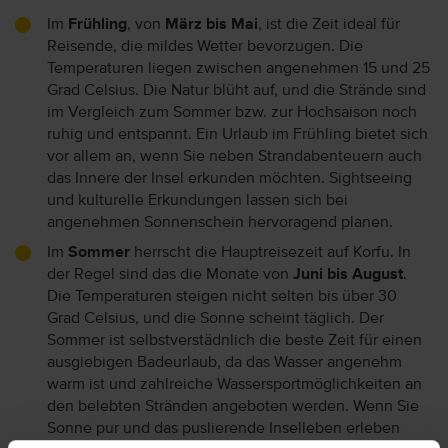
Im
Frühling
, von
März bis Mai
, ist die Zeit ideal für
Reisende, die mildes Wetter bevorzugen. Die
Temperaturen liegen zwischen angenehmen 15 und 25
Grad Celsius. Die Natur blüht auf, und die Strände sind
im Vergleich zum Sommer bzw. zur Hochsaison noch
ruhig und entspannt. Ein Urlaub im Frühling bietet sich
vor allem an, wenn Sie neben Strandabenteuern auch
das Innere der Insel erkunden möchten. Sightseeing
und kulturelle Erkundungen lassen sich bei
angenehmen Sonnenschein hervoragend planen.
Im
Sommer
herrscht die Hauptreisezeit auf Korfu. In
der Regel sind das die Monate von
Juni bis August
.
Die Temperaturen steigen nicht selten bis über 30
Grad Celsius, und die Sonne scheint täglich. Der
Sommer ist selbstverstädnlich die beste Zeit für einen
ausgiebigen Badeurlaub, da das Wasser angenehm
warm ist und zahlreiche Wassersportmöglichkeiten an
den belebten Stränden angeboten werden. Wenn Sie
Sonne pur und das puslierende Inselleben erleben