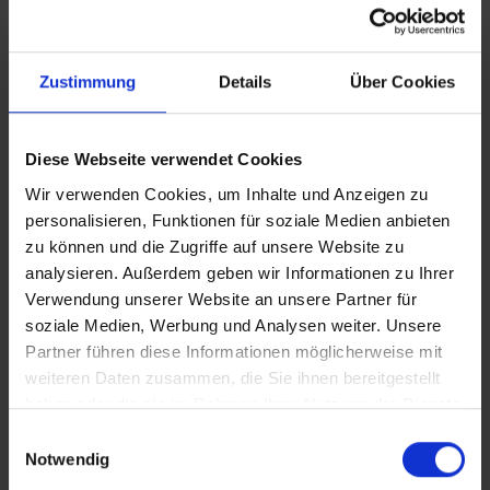
möchten, dann ist die Sommerzeit perfekt für Ihre
Reise.
vtours Geheimtipp
: Der September gilt als einer der
Zustimmung
Details
Über Cookies
besten Monate für einen Urlaub auf Korfu. Die
Temperaturen sind immer noch hoch, aber die meisten
Toursiten beginnen sich bereits Ende August von der
Insel zu verabschieden. Im Oktober kann es bereits
Diese Webseite verwendet Cookies
etwas kühler werden, aber viele sonnige Tage sind
Wir verwenden Cookies, um Inhalte und Anzeigen zu
weiterhin zu erwarten.
personalisieren, Funktionen für soziale Medien anbieten
zu können und die Zugriffe auf unsere Website zu
analysieren. Außerdem geben wir Informationen zu Ihrer
Verwendung unserer Website an unsere Partner für
soziale Medien, Werbung und Analysen weiter. Unsere
Partner führen diese Informationen möglicherweise mit
weiteren Daten zusammen, die Sie ihnen bereitgestellt
haben oder die sie im Rahmen Ihrer Nutzung der Dienste
gesammelt haben.
Einwilligungsauswahl
Notwendig