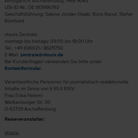
Amtsgericht Aschaffenburg, HRB 9085
USt-ID-Nr.: DE 813996792
Geschäftsführung: Sabine Jordan-Glaab, Boris Raoul, Stefan
Römheld
vtours Zentrale:
montags bis freitags: 09:00 bis 18:00 Uhr
Tel.: +49 (0)6021 / 86211750
E-Mail:
zentrale@vtours.de
Bei Kundenfragen verwenden Sie bitte unser
Kontaktformular
.
Verantwortliche Person/en für journalistisch-redaktionelle
Inhalte im Sinne von § 55 II RStV:
Frau Erika Hetemi
Weißenburger Str. 30
D-63739 Aschaffenburg
Reiseveranstalter:
vtours: