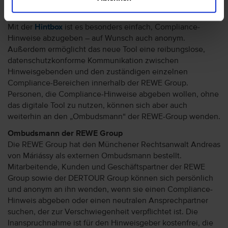
REWE Group finden Sie
hier
.
Mit der
Hintbox
ist es besonders einfach, Compliance-
Hinweise abzugeben – auf Wunsch auch anonym.
Außerdem ermöglicht das neue Tool eine reibungslose,
datenschutzkonforme Kommunikation zwischen
Hinweisgebenden und den zuständigen einzelnen
Compliance-Bereichen innerhalb der REWE Group.
Personen, die Compliance-Hinweise abgeben wollen, ohne
das digitale Tool zu nutzen, können sich aber auch
weiterhin an den „Ombudsmann“ der REWE-Group wenden.
Ombudsmann der REWE Group
Die REWE Group hat den Münchener Rechtsanwalt Andreas
von Máriássy als externen Ombudsmann bestellt.
Mitarbeitende, Kunden und Geschäftspartner der REWE
Group sowie der DERTOUR Group können sich persönlich
und anonym an ihn wenden, wenn sie einen Compliance-
Hinweis abgeben oder einen neutralen Ansprechpartner
suchen, der zur Verschwiegenheit verpflichtet ist. Die
Inanspruchnahme ist für den Hinweisgeber kostenfrei, die