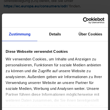
Streitbeilegung (OS) bereit, die Sie unter
https://ec.europa.eu/consumers/odr/
finden.
Designed by
: vtours GmbH / Technische Realisierung:
Lifestyle Webconsulting Internet:
www.life-style.de
Dieses Impressum gilt für Website, Facebook, Instagram,
Zustimmung
Details
Über Cookies
Google+, Youtube, Xing und TikTok
Compliance
Compliance schützt das Unternehmen und seine
Diese Webseite verwendet Cookies
Mitarbeitenden Compliance bedeutet die Einhaltung von
Wir verwenden Cookies, um Inhalte und Anzeigen zu
gesetzlichen Bestimmungen und unternehmensinternen
personalisieren, Funktionen für soziale Medien anbieten
Verhaltensstandards. Compliance-Regelungen haben das
zu können und die Zugriffe auf unsere Website zu
Ziel, die Mitarbeiter und das Unternehmen vor Schaden zu
bewahren. Sie bilden die Grundlage unseres täglichen
analysieren. Außerdem geben wir Informationen zu Ihrer
Handelns und gelten für alle Mitarbeitenden einschließlich
Verwendung unserer Website an unsere Partner für
der Führungskräfte und Geschäftsführer. Unsere
soziale Medien, Werbung und Analysen weiter. Unsere
Mitarbeitenden werden kontinuierlich über unsere
Partner führen diese Informationen möglicherweise mit
Compliance-Regelungen informiert und auf Wunsch
weiteren Daten zusammen, die Sie ihnen bereitgestellt
persönlich beraten. Hinweise von Mitarbeitenden oder
haben oder die sie im Rahmen Ihrer Nutzung der Dienste
Außenstehenden auf mögliches Fehlverhalten, eventuelle