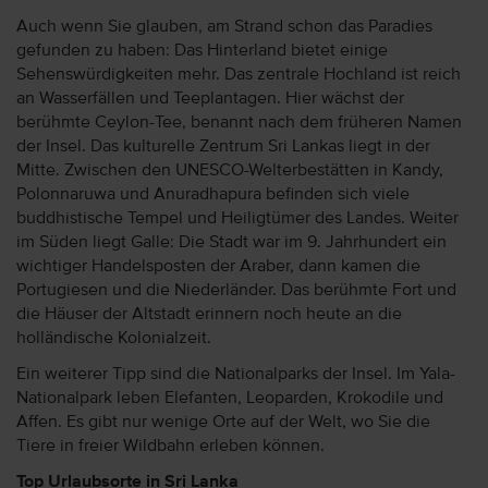
Auch wenn Sie glauben, am Strand schon das Paradies
gefunden zu haben: Das Hinterland bietet einige
Sehenswürdigkeiten mehr. Das zentrale Hochland ist reich
an Wasserfällen und Teeplantagen. Hier wächst der
berühmte Ceylon-Tee, benannt nach dem früheren Namen
der Insel. Das kulturelle Zentrum Sri Lankas liegt in der
Mitte. Zwischen den UNESCO-Welterbestätten in Kandy,
Polonnaruwa und Anuradhapura befinden sich viele
buddhistische Tempel und Heiligtümer des Landes. Weiter
im Süden liegt Galle: Die Stadt war im 9. Jahrhundert ein
wichtiger Handelsposten der Araber, dann kamen die
Portugiesen und die Niederländer. Das berühmte Fort und
die Häuser der Altstadt erinnern noch heute an die
holländische Kolonialzeit.
Ein weiterer Tipp sind die Nationalparks der Insel. Im Yala-
Nationalpark leben Elefanten, Leoparden, Krokodile und
Affen. Es gibt nur wenige Orte auf der Welt, wo Sie die
Tiere in freier Wildbahn erleben können.
Top Urlaubsorte in Sri Lanka