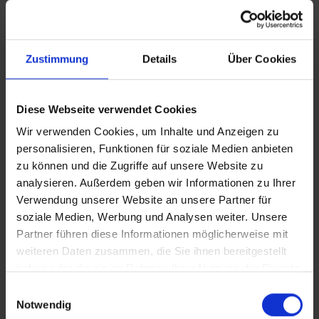
Zustimmung
Details
Über Cookies
Diese Webseite verwendet Cookies
Wir verwenden Cookies, um Inhalte und Anzeigen zu
personalisieren, Funktionen für soziale Medien anbieten
zu können und die Zugriffe auf unsere Website zu
Der Tempel Sri Kailawasanathan Swami Devasthanam liegt
analysieren. Außerdem geben wir Informationen zu Ihrer
in Colombo und fasziniert mit einer einmaligen Architektur
Verwendung unserer Website an unsere Partner für
soziale Medien, Werbung und Analysen weiter. Unsere
Nicht weit entfernt liegt der
Felsentempel von Dambulla
,
Partner führen diese Informationen möglicherweise mit
ein Höhlenkloster, das zum UNESCO-Weltkulturerbe zählt.
weiteren Daten zusammen, die Sie ihnen bereitgestellt
Die über 2.000 Jahre alten Wandmalereien und Buddha-
haben oder die sie im Rahmen Ihrer Nutzung der Dienste
Statuen machen diesen Ort zu einem der spirituellsten in
gesammelt haben.
Einwilligungsauswahl
ganz Sri Lanka. Tipp: Nehmen Sie sich Zeit für die
Notwendig
einzelnen Höhlen – jede erzählt ihre eigene Geschichte.