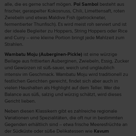
alle, die es gerne scharf mögen.
Pol Sambol
besteht aus
frischer, geraspelter Kokosnuss, Chili, Limettensaft, roten
Zwiebeln und etwas Maldive Fish (getrockneter,
fermentierter Thunfisch). Es wird meist roh serviert und ist
der ideale Begleiter zu Hoppers, String Hoppers oder Rice
and Curry – eine kleine Portion bringt jede Mahlzeit zum
Strahlen.
Wambatu Moju (Auberginen-Pickle)
ist eine würzige
Beilage aus frittierten Auberginen, Zwiebeln, Essig, Zucker
und Gewürzen ist süß-sauer, weich und unglaublich
intensiv im Geschmack. Wambatu Moju wird traditionell zu
festlichen Gerichten gereicht, findet sich aber auch in
vielen Haushalten als Highlight auf dem Teller. Wer die
Balance aus süß, salzig und würzig schätzt, wird dieses
Gericht lieben.
Neben diesen Klassikern gibt es zahlreiche regionale
Variationen und Spezialitäten, die oft nur in bestimmten
Gegenden erhältlich sind – etwa frische Meeresfrüchte an
der Südküste oder süße Delikatessen wie
Kavum