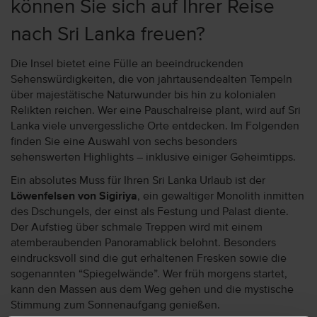
können Sie sich auf Ihrer Reise
nach Sri Lanka freuen?
Die Insel bietet eine Fülle an beeindruckenden
Sehenswürdigkeiten, die von jahrtausendealten Tempeln
über majestätische Naturwunder bis hin zu kolonialen
Relikten reichen. Wer eine Pauschalreise plant, wird auf Sri
Lanka viele unvergessliche Orte entdecken. Im Folgenden
finden Sie eine Auswahl von sechs besonders
sehenswerten Highlights – inklusive einiger Geheimtipps.
Ein absolutes Muss für Ihren Sri Lanka Urlaub ist der
Löwenfelsen von Sigiriya
, ein gewaltiger Monolith inmitten
des Dschungels, der einst als Festung und Palast diente.
Der Aufstieg über schmale Treppen wird mit einem
atemberaubenden Panoramablick belohnt. Besonders
eindrucksvoll sind die gut erhaltenen Fresken sowie die
sogenannten “Spiegelwände”. Wer früh morgens startet,
kann den Massen aus dem Weg gehen und die mystische
Stimmung zum Sonnenaufgang genießen.