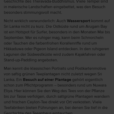
Geschichte des Theravada-Buddhismus. Viele Tempel sind
in malerische Landschaften eingebettet, was den Besuch
besonders stimmungsvoll macht.
Nicht wirklich verwunderlich: Auch
Wassersport
kommt auf
Sri Lanka nicht zu kurz. Die Ostküste rund um Arugam Bay
ist ein Hotspot für Surfer, besonders in den Monaten Mai bis
September. Wer es ruhiger mag, kann beim Schnorcheln
oder Tauchen die farbenfrohen Korallenriffe rund um
Hikkaduwa oder Pigeon Island entdecken. In den ruhigeren
Lagunen der Südwestküste wird zudem Kajakfahren oder
Stand-up-Paddling angeboten.
Man kennt die klassischen Portraits und Postkartenmotive
von saftig grünen Teeplantagen nicht zuletzt wegen Sri
Lanka. Ein
Besuch auf einer Plantage
gehört eigentlich
schon zum Pflichtprogramm – besonders rund um Nuwara
Eliya. Hier können Sie den Weg des Tees von der Pflanze
bis zur Tasse verfolgen, durch sattgrüne Plantagen wandern
und frischen Ceylon-Tee direkt vor Ort verkosten. Viele
Teefabriken bieten Führungen an, bei denen Sie tief in die
Geschichte des Teeanbaus eintauchen.