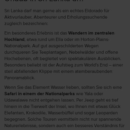
Sri Lanka darf man gerne als ein echtes Eldorado für
Aktivurlauber, Abenteurer und Erholungssuchende
zugleich bezeichnen:
Ein besonderes Erlebnis ist das
Wandern im zentralen
Hochland
, etwa rund um Ella oder im Horton-Plains-
Nationalpark. Auf gut ausgeschilderten Wegen
durchqueren Sie Teeplantagen, Nebelwälder und offene
Hochebenen, oft begleitet von spektakulären Ausblicken.
Besonders beliebt ist der Aufstieg zum World's End – einer
steil abfallenden Klippe mit einem atemberaubenden
Panoramablick.
Wenn Sie das Element Wasser lieben, sollten Sie sich eine
Safari in einem der Nationalparks
wie Yala oder
Udawalawe nicht entgehen lassen. Per Jeep geht es tief
hinein in die Tierwelt der Insel, wo Ihnen mit etwas Glück
Elefanten, Krokodile, Wasserbüffel und sogar Leoparden
begegnen. Solche Touren vermitteln nicht nur spannende
Naturerlebnisse, sondern auch ein besseres Verständnis für