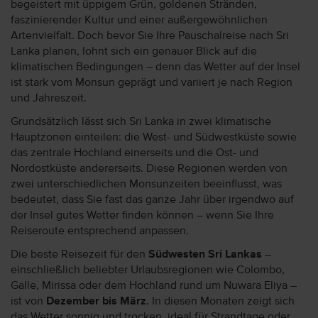
begeistert mit üppigem Grün, goldenen Stränden,
faszinierender Kultur und einer außergewöhnlichen
Artenvielfalt. Doch bevor Sie Ihre Pauschalreise nach Sri
Lanka planen, lohnt sich ein genauer Blick auf die
klimatischen Bedingungen – denn das Wetter auf der Insel
ist stark vom Monsun geprägt und variiert je nach Region
und Jahreszeit.
Grundsätzlich lässt sich Sri Lanka in zwei klimatische
Hauptzonen einteilen: die West- und Südwestküste sowie
das zentrale Hochland einerseits und die Ost- und
Nordostküste andererseits. Diese Regionen werden von
zwei unterschiedlichen Monsunzeiten beeinflusst, was
bedeutet, dass Sie fast das ganze Jahr über irgendwo auf
der Insel gutes Wetter finden können – wenn Sie Ihre
Reiseroute entsprechend anpassen.
Die beste Reisezeit für den
Südwesten Sri Lankas
–
einschließlich beliebter Urlaubsregionen wie Colombo,
Galle, Mirissa oder dem Hochland rund um Nuwara Eliya –
ist von
Dezember bis März
. In diesen Monaten zeigt sich
das Wetter sonnig und trocken, ideal für Strandtage oder