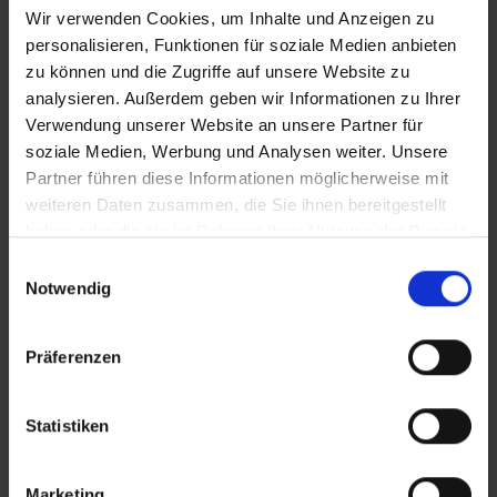
Spanien – Playa del Ingles
Wir verwenden Cookies, um Inhalte und Anzeigen zu
Gran Canaria (Kanaren)
personalisieren, Funktionen für soziale Medien anbieten
zu können und die Zugriffe auf unsere Website zu
analysieren. Außerdem geben wir Informationen zu Ihrer
Rural Hacienda del Buen Suceso
Verwendung unserer Website an unsere Partner für
soziale Medien, Werbung und Analysen weiter. Unsere
Spanien – Arucas
Partner führen diese Informationen möglicherweise mit
Gran Canaria (Kanaren)
weiteren Daten zusammen, die Sie ihnen bereitgestellt
haben oder die sie im Rahmen Ihrer Nutzung der Dienste
gesammelt haben.
Einwilligungsauswahl
Salobre Hotel & Resort
Notwendig
Spanien – Salobre
Gran Canaria (Kanaren)
Präferenzen
San Agustin Beach Club
Statistiken
Spanien – San Agustin
Gran Canaria (Kanaren)
Marketing