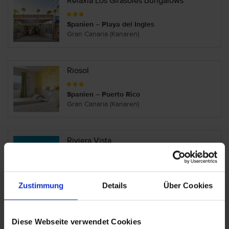
Relaxia Los Girasoles Bungalows
Spanien – Playa del Ingles
Gran Canaria (Kanaren)
Riosol
Spanien – Puerto Rico
Gran Canaria (Kanaren)
Riviera Vista
Spanien – Playa del Cura
Gran Canaria (Kanaren)
Zustimmung
Details
Über Cookies
Roca Verde
Diese Webseite verwendet Cookies