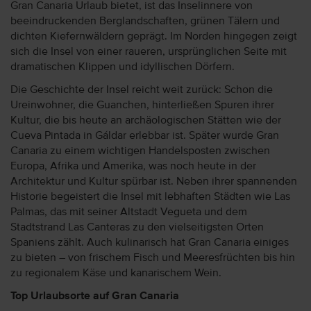
Gran Canaria Urlaub bietet, ist das Inselinnere von
beeindruckenden Berglandschaften, grünen Tälern und
dichten Kiefernwäldern geprägt. Im Norden hingegen zeigt
sich die Insel von einer raueren, ursprünglichen Seite mit
dramatischen Klippen und idyllischen Dörfern.
Die Geschichte der Insel reicht weit zurück: Schon die
Ureinwohner, die Guanchen, hinterließen Spuren ihrer
Kultur, die bis heute an archäologischen Stätten wie der
Cueva Pintada in Gáldar erlebbar ist. Später wurde Gran
Canaria zu einem wichtigen Handelsposten zwischen
Europa, Afrika und Amerika, was noch heute in der
Architektur und Kultur spürbar ist. Neben ihrer spannenden
Historie begeistert die Insel mit lebhaften Städten wie Las
Palmas, das mit seiner Altstadt Vegueta und dem
Stadtstrand Las Canteras zu den vielseitigsten Orten
Spaniens zählt. Auch kulinarisch hat Gran Canaria einiges
zu bieten – von frischem Fisch und Meeresfrüchten bis hin
zu regionalem Käse und kanarischem Wein.
Top Urlaubsorte auf Gran Canaria