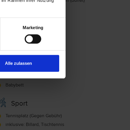
ie im Rahmen Ihrer Nutzung
Frühstück (Buffet), Abendessen (Buffet)
rühstück
Frühstück (Buffet)
Marketing
Familie
Kinderanimation
Mini-Club
Alle zulassen
Spielplatz, Kinderdisco
Hochstuhl
Babybett
Sport
Tennisplatz (Gegen Gebühr)
inklusive: Billard, Tischtennis