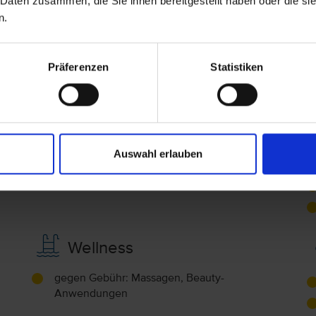
 Daten zusammen, die Sie ihnen bereitgestellt haben oder die s
Doppelzimmer Terrasse (DZ1)
n.
F
Bad oder Dusche und WC
Präferenzen
Statistiken
Unterhaltung
Live-Musik, Shows
Auswahl erlauben
Wellness
gegen Gebühr: Massagen, Beauty-
Anwendungen