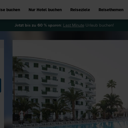
ise buchen
Nur Hotel buchen
Reiseziele
Reisethemen
Jetzt bis zu 60 % sparen
:
Last Minute
Urlaub buchen!