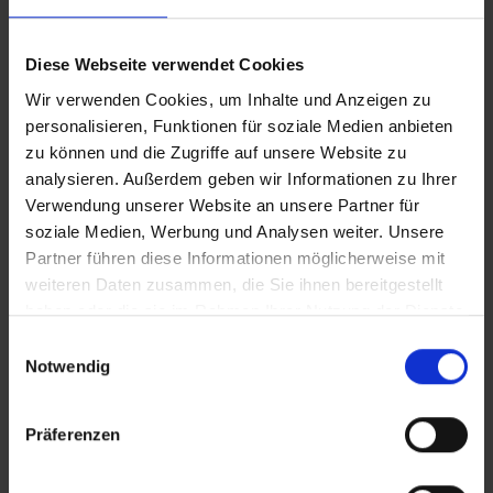
Gran Canaria (Kanaren)
Diese Webseite verwendet Cookies
Cristina by Tigotan - Adults Only
Wir verwenden Cookies, um Inhalte und Anzeigen zu
personalisieren, Funktionen für soziale Medien anbieten
Spanien – Las Palmas Stadt
zu können und die Zugriffe auf unsere Website zu
Gran Canaria (Kanaren)
analysieren. Außerdem geben wir Informationen zu Ihrer
Verwendung unserer Website an unsere Partner für
soziale Medien, Werbung und Analysen weiter. Unsere
Exe Las Palmas
Partner führen diese Informationen möglicherweise mit
weiteren Daten zusammen, die Sie ihnen bereitgestellt
Spanien – Las Palmas Stadt
haben oder die sie im Rahmen Ihrer Nutzung der Dienste
Gran Canaria (Kanaren)
gesammelt haben.
Einwilligungsauswahl
Notwendig
Hotel LIVVO Lumm
Präferenzen
Spanien – Las Palmas Stadt
Gran Canaria (Kanaren)