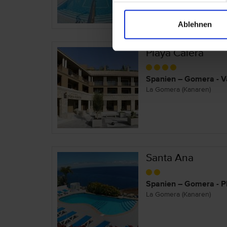
Ablehnen
Playa Calera
Spanien – Gomera - V
La Gomera (Kanaren)
Santa Ana
Spanien – Gomera - P
La Gomera (Kanaren)