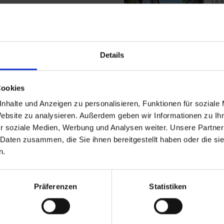
La 
Details
Ja
Cookies
laya de Santiago
Spa
nhalte und Anzeigen zu personalisieren, Funktionen für soziale
La 
Website zu analysieren. Außerdem geben wir Informationen zu I
r soziale Medien, Werbung und Analysen weiter. Unsere Partner
 Daten zusammen, die Sie ihnen bereitgestellt haben oder die s
n.
Pa
Präferenzen
Statistiken
alle Gran Rey
Spa
La 