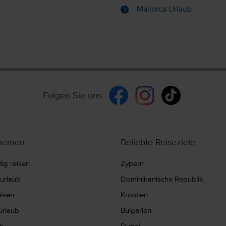
Mallorca Urlaub
Folgen Sie uns
themen
Beliebte Reiseziele
ig reisen
Zypern
nurlaub
Dominikanische Republik
eisen
Kroatien
rlaub
Bulgarien