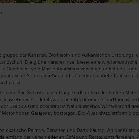
)
nselgruppe der Kanaren. Die Inseln sind vulkanischen Ursprungs,
ndschaft. Die grüne Kanareninsel bietet eine wildromantische 
. La Gomera ist vom Massentourismus verschont geblieben - und 
ursprüngliche Natur genießen und sich erholen. Viele Touristen
eichen ist.
 von San Sebastian, der Hauptstadt, neben der breiten Mole für
ttelklassebereich - Hotels wie auch Appartements und Fincas. Im 
be der UNESCO und beeindruckt Naturliebhaber. Wer während des
eter hohen Garajonay besteigen. Die Aussichtsplattform bietet
chsen exotische Palmen, Bananen und Dattelbäume. An der Küste
entlang der verschiedenen Cafés und Restaurants flanieren. Au