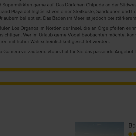
und Supermärkten gerne auf. Das Dörfchen Chipude an der Südw
er Strand Playa del Inglés ist von einer Steilküste, Sanddünen un
laubern beliebt ist. Das Baden im Meer ist jedoch bei stärkere
ulen Los Organos im Norden der Insel, die an Orgelpfeifen eri
esichtigen. Wer im Urlaub gerne Vögel beobachten möchte, kann
ren mit hoher Wahrscheinlichkeit gesichtet werden.
a Gomera verzaubern. vtours hat für Sie das passende Angebot 
Ba