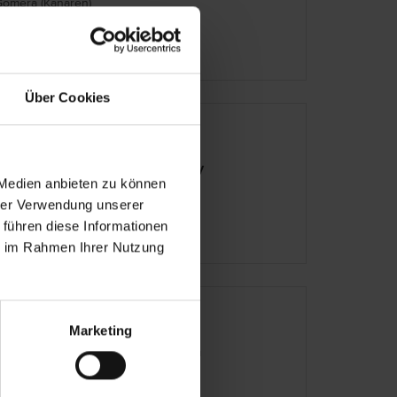
Gomera (Kanaren)
Über Cookies
rdin del Conde
nien – Gomera - Valle Gran Rey
 Medien anbieten zu können
Gomera (Kanaren)
hrer Verwendung unserer
 führen diese Informationen
ie im Rahmen Ihrer Nutzung
rador De La Gomera
Marketing
nien – Gomera - San Sebastian
Gomera (Kanaren)