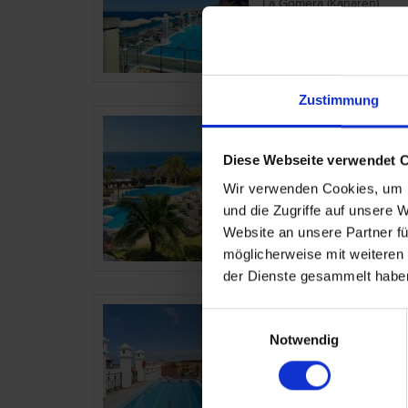
La Gomera (Kanaren)
Zustimmung
Jardin Tecina
Diese Webseite verwendet 
Spanien – Gomera - P
Wir verwenden Cookies, um I
La Gomera (Kanaren)
und die Zugriffe auf unsere 
Website an unsere Partner fü
möglicherweise mit weiteren
der Dienste gesammelt habe
Las Mozas
Einwilligungsauswahl
Notwendig
Spanien – Gomera - V
La Gomera (Kanaren)