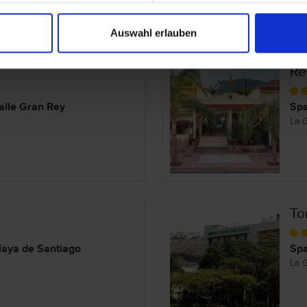
Auswahl erlauben
Re
alle Gran Rey
Spa
La 
To
laya de Santiago
Spa
La 