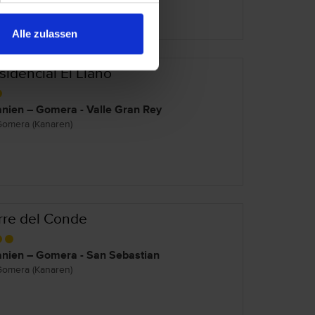
Alle zulassen
sidencial El Llano
nien – Gomera - Valle Gran Rey
Gomera (Kanaren)
rre del Conde
nien – Gomera - San Sebastian
Gomera (Kanaren)