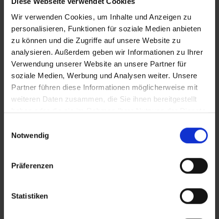
Diese Webseite verwendet Cookies
Spanien – Playa del Ingles
Wir verwenden Cookies, um Inhalte und Anzeigen zu
Gran Canaria (Kanaren)
personalisieren, Funktionen für soziale Medien anbieten
zu können und die Zugriffe auf unsere Website zu
analysieren. Außerdem geben wir Informationen zu Ihrer
Bull Costa Canaria & Spa - Adults
Only
Verwendung unserer Website an unsere Partner für
soziale Medien, Werbung und Analysen weiter. Unsere
Spanien – San Agustin
Partner führen diese Informationen möglicherweise mit
Gran Canaria (Kanaren)
weiteren Daten zusammen, die Sie ihnen bereitgestellt
haben oder die sie im Rahmen Ihrer Nutzung der Dienste
gesammelt haben.
Einwilligungsauswahl
Bull Escorial
Notwendig
Spanien – Playa del Ingles
Gran Canaria (Kanaren)
Präferenzen
Bull Eugenia Victoria
Statistiken
Spanien – Playa del Ingles