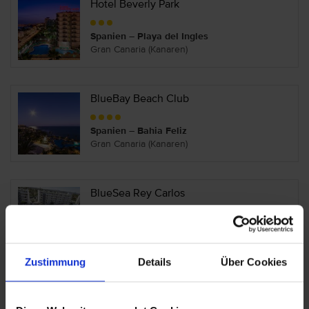
Hotel Beverly Park
Spanien – Playa del Ingles
Gran Canaria (Kanaren)
BlueBay Beach Club
Spanien – Bahia Feliz
Gran Canaria (Kanaren)
BlueSea Rey Carlos
Spanien – Playa del Ingles
Gran Canaria (Kanaren)
Zustimmung
Details
Über Cookies
Bohemia Suites & Spa - Adults Only