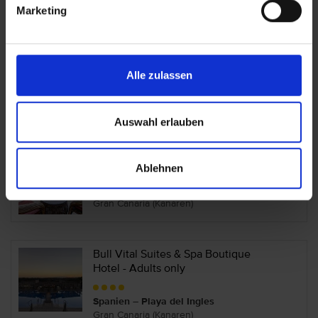
Gran Canaria (Kanaren)
Marketing
Bull Hotel Dorado Beach & Spa
Alle zulassen
Spanien – Arguineguin
Gran Canaria (Kanaren)
Auswahl erlauben
Bull Reina Isabel
Ablehnen
Spanien – Las Palmas Stadt
Gran Canaria (Kanaren)
Bull Vital Suites & Spa Boutique
Hotel - Adults only
Spanien – Playa del Ingles
Gran Canaria (Kanaren)