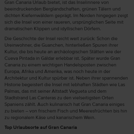
Gran Canaria Urlaub bietet, ist das Inselinnere von
beeindruckenden Berglandschaften, grünen Tälern und
dichten Kiefernwäldern geprägt. Im Norden hingegen zeigt
sich die Insel von einer raueren, ursprünglichen Seite mit
dramatischen Klippen und idyllischen Dörfern.
Die Geschichte der Insel reicht weit zurück: Schon die
Ureinwohner, die Guanchen, hinterließen Spuren ihrer
Kultur, die bis heute an archäologischen Stätten wie der
Cueva Pintada in Gáldar erlebbar ist. Später wurde Gran
Canaria zu einem wichtigen Handelsposten zwischen
Europa, Afrika und Amerika, was noch heute in der
Architektur und Kultur spürbar ist. Neben ihrer spannenden
Historie begeistert die Insel mit lebhaften Städten wie Las
Palmas, das mit seiner Altstadt Vegueta und dem
Stadtstrand Las Canteras zu den vielseitigsten Orten
Spaniens zählt. Auch kulinarisch hat Gran Canaria einiges
zu bieten – von frischem Fisch und Meeresfrüchten bis hin
zu regionalem Käse und kanarischem Wein.
Top Urlaubsorte auf Gran Canaria