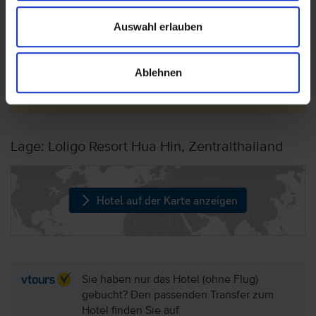
einigen Ausstattungen, wie beispielsweise der
Spa-, Pool- oder Gastronomiebereich kleinere
Auswahl erlauben
Renovierungsarbeiten und
Instandhaltungsmaßnahmen durchgeführt
werden können und diese daher teilweise nicht
Ablehnen
oder an anderer Stelle zur Verfügung stehen.
Lage: Loligo Resort Hua Hin, Zentralthailand
Hotel auf der Karte anzeigen
Sie haben nur das Hotel (ohne Flug)
gebucht? Den passenden Transfer zum
Hotel finden Sie auf