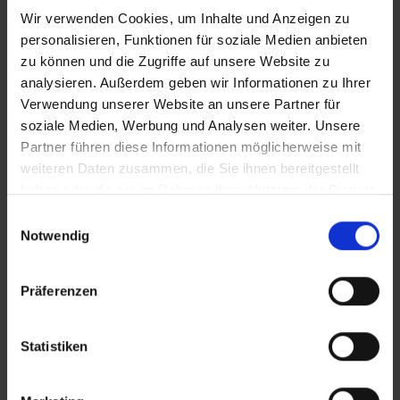
Wir verwenden Cookies, um Inhalte und Anzeigen zu
personalisieren, Funktionen für soziale Medien anbieten
Centara Koh Chang Tropicana Resort
zu können und die Zugriffe auf unsere Website zu
analysieren. Außerdem geben wir Informationen zu Ihrer
Thailand – Koh Chang
Verwendung unserer Website an unsere Partner für
Koh Chang
soziale Medien, Werbung und Analysen weiter. Unsere
Partner führen diese Informationen möglicherweise mit
weiteren Daten zusammen, die Sie ihnen bereitgestellt
Dinso Resort & Villas Ko Chang
haben oder die sie im Rahmen Ihrer Nutzung der Dienste
Vignette Collection
gesammelt haben.
Einwilligungsauswahl
Notwendig
Thailand – Koh Chang
Koh Chang
Präferenzen
Kacha Resort & Spa Koh Chang
Statistiken
Thailand – Koh Chang
Koh Chang