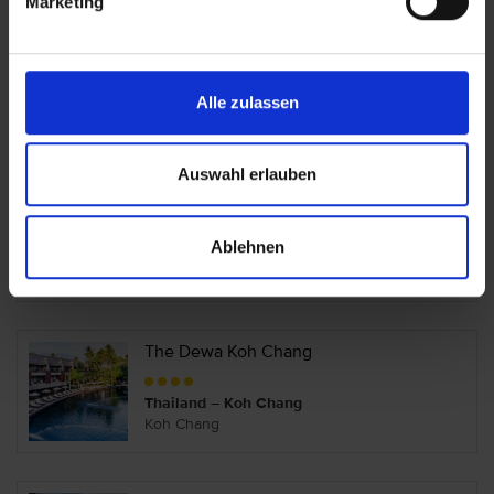
Marketing
Santhiya Tree Koh Chang Resort
Alle zulassen
Thailand – Koh Chang
Koh Chang
Auswahl erlauben
The Aiyapura Koh Chang
Ablehnen
Thailand – Koh Chang
Koh Chang
The Dewa Koh Chang
Thailand – Koh Chang
Koh Chang