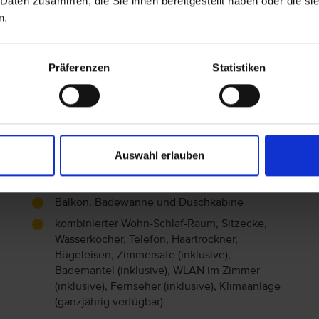
 Daten zusammen, die Sie ihnen bereitgestellt haben oder die s
kombinierter Wohn-Schlaf-Raum,
n.
Wasserkocher, Telefon, Haartrockner,
Bügeleisen, Kühlschrank (inklusive), Minibar
(Gegen Gebühr), Zimmersafe (inklusive),
Präferenzen
Statistiken
Bademantel (inklusive), WLAN im Zimmer
(inklusive), Fernseher (inklusive), Klimaanlage
(inklusive, ganzjährig verfügbar)
Deluxe Room (DR)
Auswahl erlauben
Ace Deluxe
45 m²
Balkon, Badewanne und Duschkabine
kombinierter Wohn-Schlaf-Raum, Sitzecke,
Wasserkocher, Telefon, Haartrockner,
Bügeleisen, Zimmersafe (inklusive),
Bademantel (inklusive), WLAN im Zimmer
(inklusive), Fernseher (inklusive), Klimaanlage
(ganzjährig verfügbar)