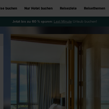
ise buchen
Nur Hotel buchen
Reiseziele
Reisethemen
Jetzt bis zu 60 % sparen
:
Last Minute
Urlaub buchen!