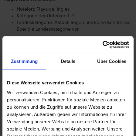
Hotelort: Playa del Ingles
Kategorie der Unterkunft: 3
Landeskategorie: Aktuell liegen uns keine Kenntnisse
über die Landeskategorie vor.
Achtung: Bitte beachten Sie, dass der Check-In am
Flughafen bei einigen Fluggesellschaften kostenpflichtig
Zustimmung
Details
Über Cookies
ist. Freigepäck und Verpflegung während des Fluges
können je nach Fluggesellschaft variieren. Informationen
erhalten Sie im Servicebereich unter Rund um die Reise bei
Diese Webseite verwendet Cookies
Informationen zu Fluggesellschaften
vtours
Gepäckinformationen
.
Wir verwenden Cookies, um Inhalte und Anzeigen zu
personalisieren, Funktionen für soziale Medien anbieten
Wir möchten Sie darauf aufmerksam machen, dass Sie am
zu können und die Zugriffe auf unsere Website zu
Ankunftstag ab 15 Uhr (örtliche Abweichung vorbehalten) in
analysieren. Außerdem geben wir Informationen zu Ihrer
Ihr Hotel einchecken können. An Ihrem Abreisetag können
Verwendung unserer Website an unsere Partner für
Sie Ihr Zimmer bis 11 Uhr (örtliche Abweichung vorbehalten)
nutzen. Bitte beachten Sie, dass es bei Nur-Hotel-
soziale Medien, Werbung und Analysen weiter. Unsere
Buchungen vorkommen kann, dass der Hotelier einen