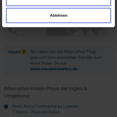
(Kanaren)
Ablehnen
Hotel auf der Karte anzeigen
Sie haben nur das Hotel (ohne Flug)
gebucht? Den passenden Transfer zum
Hotel finden Sie auf
www.urlaubstransfers.de
Alternative Hotels Playa del Ingles &
Umgebung:
Hotel Abora Continental by Lopesan,
3 Sterne - Playa del Ingles