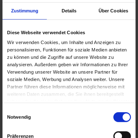
es vorkommen, dass der Hotelier
Nachzahlungsforderungen stellt oder die Buchung nicht
Zustimmung
Details
Über Cookies
akzeptiert. Bitte beachten Sie, dass die vtours
Hotelbeschreibung für Ihre Buchung relevant ist! Es ist
möglich, dass in Einzelfällen nicht alle Veranstalter
Diese Webseite verwendet Cookies
Hotelbeschreibungen ausweisen oder es entscheidende
Wir verwenden Cookies, um Inhalte und Anzeigen zu
Unterschiede in den beschriebenen Leistungen gibt. Aug.
personalisieren, Funktionen für soziale Medien anbieten
2023
zu können und die Zugriffe auf unsere Website zu
analysieren. Außerdem geben wir Informationen zu Ihrer
Verwendung unserer Website an unsere Partner für
Wichtige Hinweise
soziale Medien, Werbung und Analysen weiter. Unsere
Partner führen diese Informationen möglicherweise mit
Das Frühstück und Abendessen wird in der
weiteren Daten zusammen, die Sie ihnen bereitgestellt
benachbarten Anlage Green Field (ca. 100
haben oder die sie im Rahmen Ihrer Nutzung der Dienste
Meter entfernt) serviert.
gesammelt haben.
Bitte beachten Sie, dass die Rezeption von
Einwilligungsauswahl
Notwendig
10:00 - 23:00 Uhr geöffnet ist.
Sollten Sie außerhalb dieser Zeit anreisen,
bitten wir Sie zwei Tage vor Anreise das Hotel
Präferenzen
unter die E-Mail Adresse: reservas@rtgreenpark