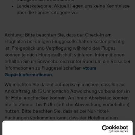
Landeskategorie: Aktuell liegen uns keine Kenntnisse
über die Landeskategorie vor.
Achtung: Bitte beachten Sie, dass der Check-In am
Flughafen bei einigen Fluggesellschaften kostenpflichtig
ist. Freigepäck und Verpflegung während des Fluges
können je nach Fluggesellschaft variieren. Informationen
erhalten Sie im Servicebereich unter Rund um die Reise bei
Informationen zu Fluggesellschaften
vtours
Gepäckinformationen
.
Wir möchten Sie darauf aufmerksam machen, dass Sie am
Ankunftstag ab 15 Uhr (örtliche Abweichung vorbehalten) in
Ihr Hotel einchecken können. An Ihrem Abreisetag können
Sie Ihr Zimmer bis 11 Uhr (örtliche Abweichung vorbehalten)
nutzen. Bitte beachten Sie, dass es bei Nur-Hotel-
Buchungen vorkommen kann, dass der Hotelier einen
Nachweis der Anreise aus einem EU-Land oder der Schweiz
fordert. Sollte ein derartiger Nachweis nicht gelingen, kann