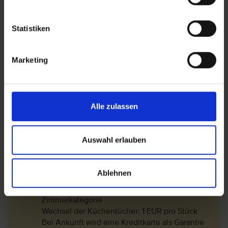
oder der Telefonnummer 0034 679 008 240 zu
kontaktieren und die ungefähre Ankunftszeit
Statistiken
mitzuteilen.
Bei einem Aufenthalt von 7 Nächten: Am dritten
Tag nach der Ankunft erfolgt eine Reinigung,
Marketing
sowie Wechsel der Bettwäsche und Handtücher
Bei einem Aufenthalt von 5-6 Nächten: Am
zweiten Tag nach der Ankunft erfolgt eine
Reinigung, sowie Wechsel der Handtücher.
Alle zulassen
Bei einem Aufenthalt von 2-4 Nächten: Es
erfolgt nur eine Endreinigung
Zusätzliche Dienstleistungen gegen Gebühr:
Auswahl erlauben
Zusätzliche Reinigung: 30 – 40 EUR je nach
Zimmerkategorie
Wechsel der Bettwäsche: 10 – 20 EUR je nach
Ablehnen
Zimmerkategorie
Wechsel der Handtücher: 5-10 EUR je nach
Zimmerkategorie
Wechsel der Küchentücher: 1 EUR pro Stück
Bei Ankunft wird eine Kreditkarte als Garantie