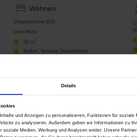
Wohnen
Doppelzimmer (DZ)
D
V
ohne Blick
30 m²
Balkon, Terrasse, Duschkabine
A
Twin, Teppichboden
Wasserkocher, Telefon, Haartrockner, Minibar
U
(Gegen Gebühr), Zimmersafe (Gegen Gebühr),
WLAN im Zimmer (inklusive), Fernseher
Details
(inklusive), Klimaanlage (inklusive, ganzjährig
A
verfügbar)
Cookies
Doppelzimmer Gartenblick (DZP)
nhalte und Anzeigen zu personalisieren, Funktionen für soziale
Berg-, Garten- oder Poolblick
Website zu analysieren. Außerdem geben wir Informationen zu I
Garten- oder Poolblick
r soziale Medien, Werbung und Analysen weiter. Unsere Partner
34 m²