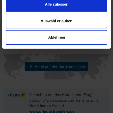
eine Kurtaxe/Übernachtungssteuer fällig. Die
Alle zulassen
Höhe der Übernachtungssteuer richtet sich
nach der Sternekategorie des gebuchten Hotels
Auswahl erlauben
sowie der Aufenthaltsdauer. Der Betrag ist vor
Ort im Hotel zu zahlen.
Ablehnen
Lage: Hotel Pausania Inn, Sardinien
Hotel auf der Karte anzeigen
Sie haben nur das Hotel (ohne Flug)
gebucht? Den passenden Transfer zum
Hotel finden Sie auf
www.urlaubstransfers.de