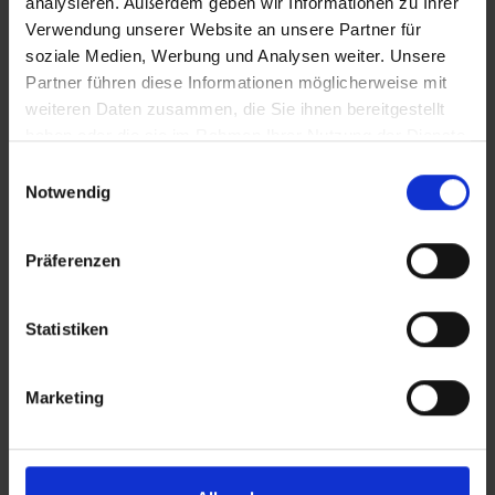
analysieren. Außerdem geben wir Informationen zu Ihrer
Belvedere Village
Verwendung unserer Website an unsere Partner für
soziale Medien, Werbung und Analysen weiter. Unsere
Italien – Castelnuovo del Garda
Partner führen diese Informationen möglicherweise mit
Gardasee
weiteren Daten zusammen, die Sie ihnen bereitgestellt
haben oder die sie im Rahmen Ihrer Nutzung der Dienste
gesammelt haben.
Einwilligungsauswahl
Best Western Oliveto
Notwendig
Italien – Desenzano del Garda
Gardasee
Präferenzen
Borgo Romantico Relais
Statistiken
Italien – Cavaion Veronese
Marketing
Gardasee
Camping & Village Bella Italia -