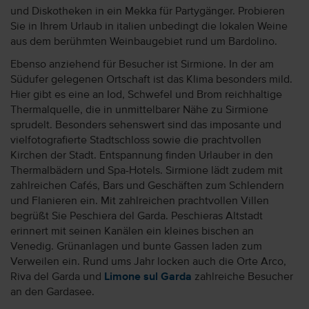
und Diskotheken in ein Mekka für Partygänger. Probieren
Sie in Ihrem Urlaub in italien unbedingt die lokalen Weine
aus dem berühmten Weinbaugebiet rund um Bardolino.
Ebenso anziehend für Besucher ist Sirmione. In der am
Südufer gelegenen Ortschaft ist das Klima besonders mild.
Hier gibt es eine an Iod, Schwefel und Brom reichhaltige
Thermalquelle, die in unmittelbarer Nähe zu Sirmione
sprudelt. Besonders sehenswert sind das imposante und
vielfotografierte Stadtschloss sowie die prachtvollen
Kirchen der Stadt. Entspannung finden Urlauber in den
Thermalbädern und Spa-Hotels. Sirmione lädt zudem mit
zahlreichen Cafés, Bars und Geschäften zum Schlendern
und Flanieren ein. Mit zahlreichen prachtvollen Villen
begrüßt Sie Peschiera del Garda. Peschieras Altstadt
erinnert mit seinen Kanälen ein kleines bischen an
Venedig. Grünanlagen und bunte Gassen laden zum
Verweilen ein. Rund ums Jahr locken auch die Orte Arco,
Riva del Garda und
Limone sul Garda
zahlreiche Besucher
an den Gardasee.