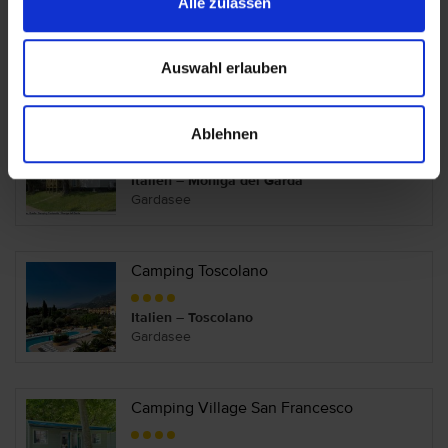
Alle zulassen
Camping Bella Italia
Italien – Peschiera del Garda
Auswahl erlauben
Gardasee
Ablehnen
Camping Fontanelle
Italien – Moniga del Garda
Gardasee
Camping Toscolano
Italien – Toscolano
Gardasee
Camping Village San Francesco