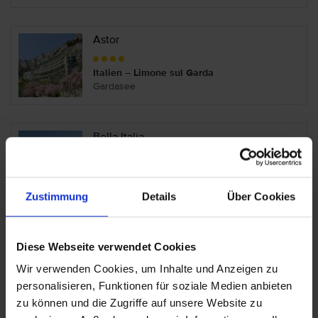
Astor
Italien – Limone sul Garda
Gardasee
Bella Italia
Italien – Peschiera del Garda
Gardasee
Zustimmung
Details
Über Cookies
Bella Lazise
Diese Webseite verwendet Cookies
Italien – Lazise
Wir verwenden Cookies, um Inhalte und Anzeigen zu
Gardasee
personalisieren, Funktionen für soziale Medien anbieten
zu können und die Zugriffe auf unsere Website zu