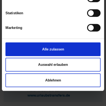
nach der Sternekategorie des gebuchten Hotels
sowie der Aufenthaltsdauer. Der Betrag ist vor
Statistiken
Ort im Hotel zu zahlen.
Marketing
Lage: LH Pedraladda Resort, Sardinien
Alle zulassen
Hotel auf der Karte anzeigen
Auswahl erlauben
Ablehnen
Sie haben nur das Hotel (ohne Flug)
gebucht? Den passenden Transfer zum
Hotel finden Sie auf
www.urlaubstransfers.de