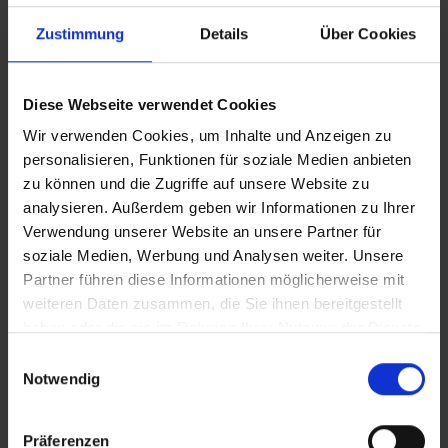
Unterschiede in den beschriebenen Leistungen gibt. Aug.
Zustimmung
Details
Über Cookies
2023
Diese Webseite verwendet Cookies
Wichtige Hinweise
Wir verwenden Cookies, um Inhalte und Anzeigen zu
personalisieren, Funktionen für soziale Medien anbieten
Es besteht die Möglichkeit zwischen
zu können und die Zugriffe auf unsere Website zu
verschiedenen Zielflughäfen zu wählen. Bitte
analysieren. Außerdem geben wir Informationen zu Ihrer
beachten Sie, dass je nach Auswahl längere
Verwendung unserer Website an unsere Partner für
Transferzeiten zu Ihrem Hotel entstehen
soziale Medien, Werbung und Analysen weiter. Unsere
können.
Partner führen diese Informationen möglicherweise mit
Bei dieser Reise ist der Transfer nicht inklusive.
weiteren Daten zusammen, die Sie ihnen bereitgestellt
Bequem und günstig zu Ihrem Hotel? Buchen
haben oder die sie im Rahmen Ihrer Nutzung der Dienste
Sie Ihren Urlaubstransfer in Ihrem Reisebüro
gesammelt haben.
Einwilligungsauswahl
oder unter www.urlaubstransfers.de
Notwendig
In einigen italienischen Städten wird vor Ort
eine Kurtaxe/Übernachtungssteuer fällig. Die
Präferenzen
Höhe der Übernachtungssteuer richtet sich