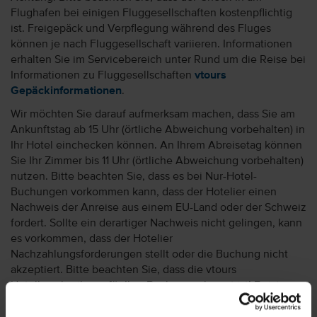
Flughafen bei einigen Fluggesellschaften kostenpflichtig
ist. Freigepäck und Verpflegung während des Fluges
können je nach Fluggesellschaft variieren. Informationen
erhalten Sie im Servicebereich unter Rund um die Reise bei
Informationen zu Fluggesellschaften
vtours
Gepäckinformationen
.
Wir möchten Sie darauf aufmerksam machen, dass Sie am
Ankunftstag ab 15 Uhr (örtliche Abweichung vorbehalten) in
Ihr Hotel einchecken können. An Ihrem Abreisetag können
Sie Ihr Zimmer bis 11 Uhr (örtliche Abweichung vorbehalten)
nutzen. Bitte beachten Sie, dass es bei Nur-Hotel-
Buchungen vorkommen kann, dass der Hotelier einen
Nachweis der Anreise aus einem EU-Land oder der Schweiz
fordert. Sollte ein derartiger Nachweis nicht gelingen, kann
es vorkommen, dass der Hotelier
Nachzahlungsforderungen stellt oder die Buchung nicht
akzeptiert. Bitte beachten Sie, dass die vtours
Hotelbeschreibung für Ihre Buchung relevant ist! Es ist
möglich, dass in Einzelfällen nicht alle Veranstalter
Hotelbeschreibungen ausweisen oder es entscheidende