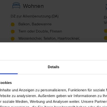
Wohnen
DZ zur Alleinbenutzung (DA)
D
V
Balkon, Badewanne
Twin oder Double, Fliesen
Wasserkocher, Telefon, Haartrockner,
Kühlschrank (inklusive), Zimmersafe
(inklusive), WLAN im Zimmer (inklusive),
A
Fernseher (inklusive), Klimaanlage (inklusive,
saisonal verfügbar)
A
Details
Doppelzimmer Meerblick (DZM)
Meerblick
Cookies
Balkon, Badewanne, Duschkabine
Twin oder Double, Zustellbett, Fliesen
nhalte und Anzeigen zu personalisieren, Funktionen für soziale
Website zu analysieren. Außerdem geben wir Informationen zu I
Wasserkocher, Telefon, Haartrockner,
r soziale Medien, Werbung und Analysen weiter. Unsere Partner
Kühlschrank (inklusive), Zimmersafe