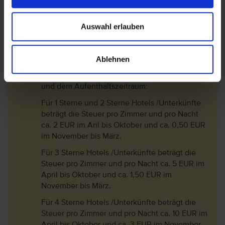
Bitte beachten Sie, dass in Griechenland seit
dem 01.01.2018 eine Touristensteuer erhoben
Auswahl erlauben
wird. Seit dem 01.01.2024 fungiert diese Steuer
als sogenannte Abgabe zur Klimaresilienz.
Diese wird vor Ort im Hotel entrichtet.
Ablehnen
Die Touristensteuer bemisst sich je nach
Klassifizierung (Landeskategorie) des Hotels
und dem Aufenthaltszeitraum:
Für 1 Sterne und 2 Sterne Hotels /Unterkünfte
beträgt die Steuer pro Zimmer und pro Nacht
ca. 2 EUR im Aril bis Oktober und ca. 0,50 EUR
im November bis März.
Für 3 Sterne Hotels /Unterkünfte beträgt die
Steuer pro Zimmer und pro Nacht ca. 5 EUR im
April bis Oktober und ca. 1,50 EUR im
November bis März.
Für 4 Sterne Hotels /Unterkünfte beträgt die
Steuer pro Zimmer und pro Nacht ca. 10 EUR im