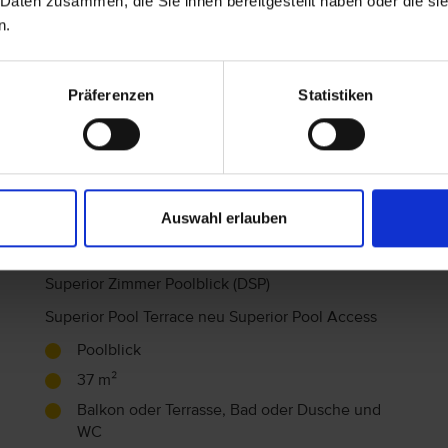
 Daten zusammen, die Sie ihnen bereitgestellt haben oder die s
Meerblick
n.
37 m²
Balkon oder Terrasse, Bad oder Dusche und
Präferenzen
Statistiken
WC
H
Fliesen
kombinierter Wohn-Schlaf-Raum,
F
Wasserkocher, Telefon, Haartrockner, Minibar,
Zimmersafe, WLAN im Zimmer (inklusive),
Auswahl erlauben
Fernseher (inklusive), Klimaanlage (inklusive),
Deckenventilator
Superior Zimmer Poolblick (DSP)
Superior Pool Terrace neu Superior Pool Access
Poolblick
37 m²
Balkon oder Terrasse, Bad oder Dusche und
WC