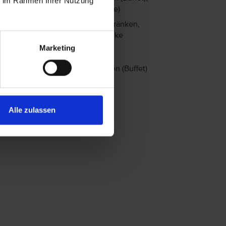
ie im Rahmen Ihrer Nutzung
Abendessen (Buffet, A la Carte)
Auswahl an alkoholfreien Getränken,
nationale alkoholische Getränke
Marketing
albpension
Frühstück (Buffet), Abendessen (Buffet)
rühstück
Frühstück (Buffet)
Alle zulassen