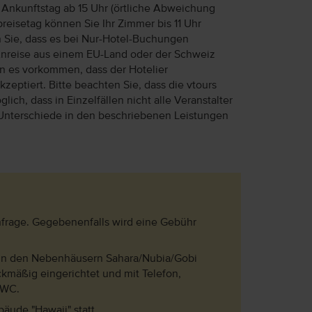
Ankunftstag ab 15 Uhr (örtliche Abweichung
reisetag können Sie Ihr Zimmer bis 11 Uhr
n Sie, dass es bei Nur-Hotel-Buchungen
Anreise aus einem EU-Land oder der Schweiz
ann es vorkommen, dass der Hotelier
eptiert. Bitte beachten Sie, dass die vtours
lich, dass in Einzelfällen nicht alle Veranstalter
Unterschiede in den beschriebenen Leistungen
Anfrage. Gegebenenfalls wird eine Gebühr
 in den Nebenhäusern Sahara/Nubia/Gobi
eckmäßig eingerichtet und mit Telefon,
/WC.
äude "Hawaii" statt.