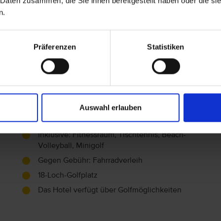
 Daten zusammen, die Sie ihnen bereitgestellt haben oder die s
n.
Unterhaltung
Sportanimation
Präferenzen
Statistiken
Shows
Sport
Auswahl erlauben
Tennisplatz (inklusive)
inklusive: Fitnessraum, Tischtennis, Beach-
Volleyball, Minigolf
Gegen Gebühr: Fahrradverleih
18-Loch-Golfplatz
Das Hotel verfügt über Golfmöglichkeiten