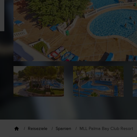
Reiseziele
Spanien
MLL Palma Bay Club Resort