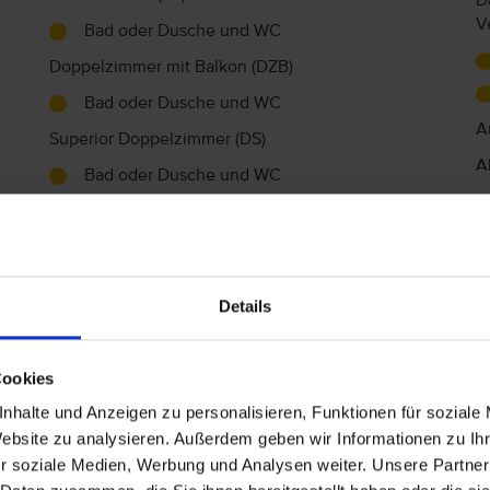
D
V
Bad oder Dusche und WC
Doppelzimmer mit Balkon (DZB)
Bad oder Dusche und WC
A
Superior Doppelzimmer (DS)
A
Bad oder Dusche und WC
Superior Einzelzimmer (ES)
Bad oder Dusche und WC
Doppelzimmer Aktion/Promo (AZ)
Details
Bad oder Dusche und WC
Einzelzimmer Aktion/Promo (AZA)
H
Cookies
Bad oder Dusche und WC
nhalte und Anzeigen zu personalisieren, Funktionen für soziale
Superior Aktion/Promotion (AZC)
Website zu analysieren. Außerdem geben wir Informationen zu I
r soziale Medien, Werbung und Analysen weiter. Unsere Partner
Bad oder Dusche und WC