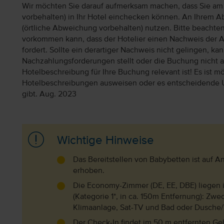
Wir möchten Sie darauf aufmerksam machen, dass Sie am 
vorbehalten) in Ihr Hotel einchecken können. An Ihrem Ab
(örtliche Abweichung vorbehalten) nutzen. Bitte beachte
vorkommen kann, dass der Hotelier einen Nachweis der 
fordert. Sollte ein derartiger Nachweis nicht gelingen, k
Nachzahlungsforderungen stellt oder die Buchung nicht akz
Hotelbeschreibung für Ihre Buchung relevant ist! Es ist mög
Hotelbeschreibungen ausweisen oder es entscheidende 
gibt. Aug. 2023
Wichtige Hinweise
Das Bereitstellen von Babybetten ist auf 
erhoben.
Die Economy-Zimmer (DE, EE, DBE) liegen
(Kategorie 1*, in ca. 150m Entfernung): Zw
Klimaanlage, Sat-TV und Bad oder Dusche
Der Check-In findet im 50 m entfernten Geb