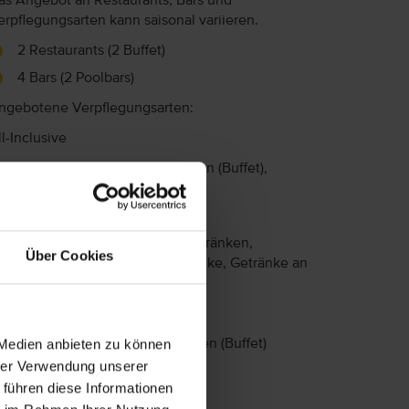
as Angebot an Restaurants, Bars und
erpflegungsarten kann saisonal variieren.
2 Restaurants (2 Buffet)
4 Bars (2 Poolbars)
ngebotene Verpflegungsarten:
ll-Inclusive
Frühstück (Buffet), Mittagessen (Buffet),
Abendessen (Buffet)
Snacks (10:00 - 23:00 Uhr)
Auswahl an alkoholfreien Getränken,
Über Cookies
nationale alkoholische Getränke, Getränke an
der Bar (10:00 - 00:00 Uhr)
albpension
 Medien anbieten zu können
Frühstück (Buffet), Abendessen (Buffet)
hrer Verwendung unserer
 führen diese Informationen