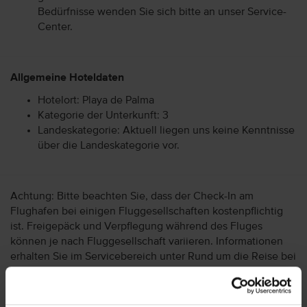
Bedürfnisse wenden Sie sich bitte an unser Service-
Center.
Allgemeine Hoteldaten
Hotelort: Playa de Palma
Kategorie der Unterkunft: 3
Landeskategorie: Aktuell liegen uns keine Kenntnisse
über die Landeskategorie vor.
Achtung: Bitte beachten Sie, dass der Check-In am
Flughafen bei einigen Fluggesellschaften kostenpflichtig
ist. Freigepäck und Verpflegung während des Fluges
können je nach Fluggesellschaft variieren. Informationen
erhalten Sie im Servicebereich unter Rund um die Reise bei
Informationen zu Fluggesellschaften
vtours
Gepäckinformationen
.