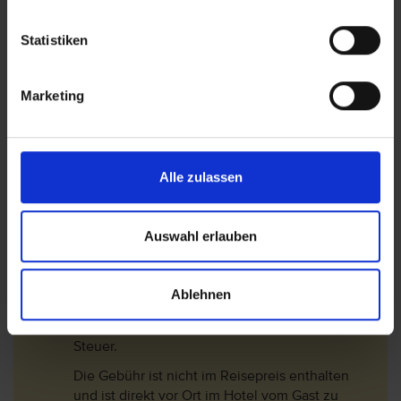
Bitte beachten Sie, dass ab 01. Juli 2016 eine
Touristensteuer (Ecotasa) erhoben wird.
Statistiken
Die Höhe der Steuer ist von der Hotel- bzw.
Schlüsselkategorie abhängig und wird pro
Marketing
Nacht und pro Person zzgl. MwSt. (10%)
berechnet. Folgende Gebühren sind ab den 01.
Januar 2018 gültig.
1*-3* Hotel= 2 EUR/Nacht
Alle zulassen
3,5* -4* Hotel= 3 EUR/Nacht
4,5* -5,5* Hotel= 4 EUR/Nacht
Auswahl erlauben
In der Nebensaison (01.November - 30.April)
werden die Gebühren um 75% reduziert.
Ablehnen
Langzeiturlauber erhalten ab dem 9.
Aufenthaltstag eine 50% Ermäßigung auf die
Steuer.
Die Gebühr ist nicht im Reisepreis enthalten
und ist direkt vor Ort im Hotel vom Gast zu