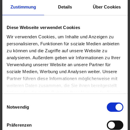
Wir möchten Sie darauf aufmerksam machen, dass Sie am
Zustimmung
Details
Über Cookies
Ankunftstag ab 15 Uhr (örtliche Abweichung vorbehalten) in
Ihr Hotel einchecken können. An Ihrem Abreisetag können
Sie Ihr Zimmer bis 11 Uhr (örtliche Abweichung vorbehalten)
nutzen. Bitte beachten Sie, dass es bei Nur-Hotel-
Diese Webseite verwendet Cookies
Buchungen vorkommen kann, dass der Hotelier einen
Wir verwenden Cookies, um Inhalte und Anzeigen zu
Nachweis der Anreise aus einem EU-Land oder der Schweiz
personalisieren, Funktionen für soziale Medien anbieten
fordert. Sollte ein derartiger Nachweis nicht gelingen, kann
zu können und die Zugriffe auf unsere Website zu
es vorkommen, dass der Hotelier
analysieren. Außerdem geben wir Informationen zu Ihrer
Nachzahlungsforderungen stellt oder die Buchung nicht
Verwendung unserer Website an unsere Partner für
akzeptiert. Bitte beachten Sie, dass die vtours
Hotelbeschreibung für Ihre Buchung relevant ist! Es ist
soziale Medien, Werbung und Analysen weiter. Unsere
möglich, dass in Einzelfällen nicht alle Veranstalter
Partner führen diese Informationen möglicherweise mit
Hotelbeschreibungen ausweisen oder es entscheidende
weiteren Daten zusammen, die Sie ihnen bereitgestellt
Unterschiede in den beschriebenen Leistungen gibt. Aug.
haben oder die sie im Rahmen Ihrer Nutzung der Dienste
2023
gesammelt haben.
Einwilligungsauswahl
Notwendig
Wichtige Hinweise
Präferenzen