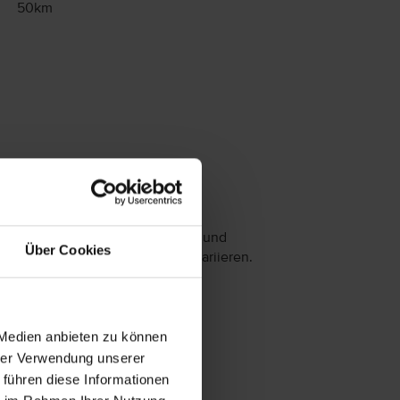
50km
Essen & Trinken
as Angebot an Restaurants, Bars und
Über Cookies
erpflegungsarten kann saisonal variieren.
2 Restaurants
Bar (1 Poolbar)
 Medien anbieten zu können
ngebotene Verpflegungsarten:
hrer Verwendung unserer
albpension
 führen diese Informationen