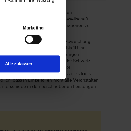
ie im Rahmen Ihrer Nutzung
afen bei einigen Fluggesellschaften
des Fluges können je nach Fluggesellschaft
unter Rund um die Reise bei Informationen zu
Marketing
Ankunftstag ab 15 Uhr (örtliche Abweichung
reisetag können Sie Ihr Zimmer bis 11 Uhr
n Sie, dass es bei Nur-Hotel-Buchungen
Anreise aus einem EU-Land oder der Schweiz
Alle zulassen
ann es vorkommen, dass der Hotelier
eptiert. Bitte beachten Sie, dass die vtours
lich, dass in Einzelfällen nicht alle Veranstalter
Unterschiede in den beschriebenen Leistungen