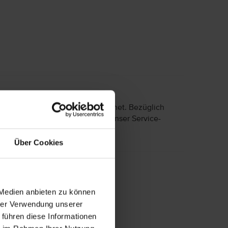
 eingeschränkter Mobilität geeignet. Bezüglich
nisse wenden Sie sich bitte an unser Service-
Über Cookies
 Medien anbieten zu können
hrer Verwendung unserer
se über die Landeskategorie vor.
 führen diese Informationen