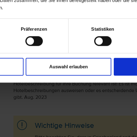
 Daten zusammen, die Sie ihnen bereitgestellt haben oder die s
n.
Achtung: Bitte beachten Sie, dass der Check-In am Flugh
kostenpflichtig ist. Freigepäck und Verpflegung während 
variieren. Informationen erhalten Sie im Servicebereich 
Präferenzen
Statistiken
Fluggesellschaften
vtours Gepäckinformationen
.
Wir möchten Sie darauf aufmerksam machen, dass Sie am 
vorbehalten) in Ihr Hotel einchecken können. An Ihrem Ab
(örtliche Abweichung vorbehalten) nutzen. Bitte beachte
vorkommen kann, dass der Hotelier einen Nachweis der 
Auswahl erlauben
fordert. Sollte ein derartiger Nachweis nicht gelingen, k
Nachzahlungsforderungen stellt oder die Buchung nicht akz
Hotelbeschreibung für Ihre Buchung relevant ist! Es ist mög
Hotelbeschreibungen ausweisen oder es entscheidende 
gibt. Aug. 2023
Wichtige Hinweise