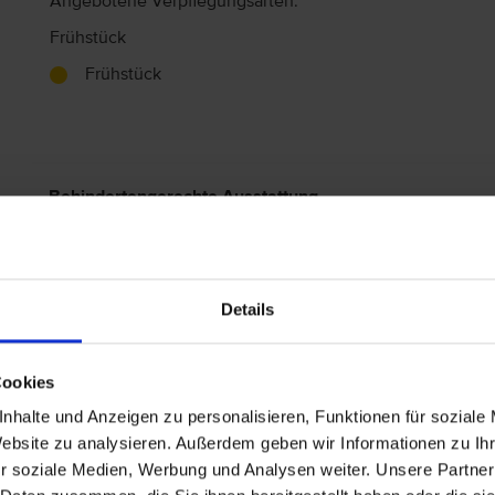
Angebotene Verpflegungsarten:
Frühstück
Frühstück
Behindertengerechte Ausstattung
Die Reise ist im Allgemeinen nicht für Personen mit
genauerer Informationen im Hinblick auf Ihre Bedürf
Center.
Details
Allgemeine Hoteldaten
Cookies
Hotelort: Rhodos-Stadt
nhalte und Anzeigen zu personalisieren, Funktionen für soziale
Kategorie der Unterkunft: 3
Website zu analysieren. Außerdem geben wir Informationen zu I
Landeskategorie: Aktuell liegen uns keine Kenntnis
r soziale Medien, Werbung und Analysen weiter. Unsere Partner