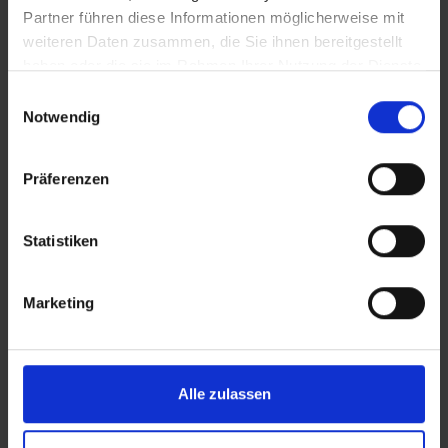
Partner führen diese Informationen möglicherweise mit
weiteren Daten zusammen, die Sie ihnen bereitgestellt
Wichtige Hinweise
haben oder die sie im Rahmen Ihrer Nutzung der Dienste
Bitte beachten Sie, dass es zu jeder Zeit
gesammelt haben.
Einwilligungsauswahl
(vermehrt in den Sommermonaten) zu
Notwendig
Ablagerungen von Algen und Seegras an den
Stränden und im Wasser kommen kann. Dies ist
abhängig von verschiedenen Strömungen,
Präferenzen
Wind und Temperatur.
Deutsche Staatsangehörige benötigen für die
Statistiken
einmalige Einreise und einen Aufenthalt bis zu
30 Tagen kein Visum. Bei einem Aufenthalt von
mehr als 30 Tagen muss beim zuständigen
Marketing
Ausländeramt (Departamento de Extranjería,
Dirección General de Migración) eine
gebührenpflichtige Verlängerung beantragt
werden.
Alle zulassen
Für die Einreise in die Dominikanische Republik
muss möglichst bis 72 Stunden vor dem Abflug