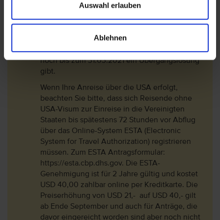
Auswahl erlauben
ein elektronisches Registrierungsformular (E-
Ticket) über den Link
https://eticket.migracion.gob.do/ ausgefüllt
Ablehnen
werden. Das E-Ticket ersetzt die bisher
geltenden Formulare in Papierform für die es
noch bis zum 31.03.2021 ein Übergangslösung
gibt.
Wenn Ihre Anreise über die USA erfolgt,
beachten Sie bitte, dass sich Reisende ohne
USA-Visum zur Einreise in die Vereinigten
Staaten bis spätestens 72 Stunden vor Abflug
über das Online-System ESTA (Electronic
System for Travel Authorization) registrieren
müssen. Zum ESTA Antragsformular:
https://esta.cbp.dhs.gov. Die ESTA-
Genehmigung ist für 2 Jahre gültig und kostet
USD 40,00 zahlbar online per Kreditkarte. Die
Preiserhöhung von USD 21,- auf USD 40,- gilt
ab Ende September und auch für Anträge, die
davor eingereicht worden sind aber noch nicht