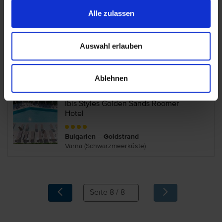
Burgas (Schwarzmeerküste)
Alle zulassen
iHot@l Sunny Beach
Auswahl erlauben
Bulgarien – Sonnenstrand
Burgas (Schwarzmeerküste)
Ablehnen
ibis Styles Golden Sands Roomer
Hotel
Bulgarien – Goldstrand
Varna (Schwarzmeerküste)