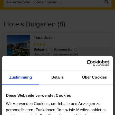
Hotels Bulgarien (8)
Tiara Beach
Bulgarien – Sonnenstrand
Burgas (Schwarzmeerküste)
Trakia Garden
Zustimmung
Details
Über Cookies
Bulgarien – Sonnenstrand
Burgas (Schwarzmeerküste)
Diese Webseite verwendet Cookies
Wir verwenden Cookies, um Inhalte und Anzeigen zu
Viva Mare Beach Hotel
personalisieren, Funktionen für soziale Medien anbieten