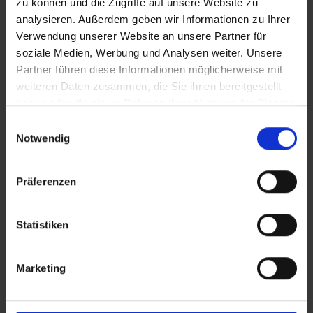
zu können und die Zugriffe auf unsere Website zu
Bulgarien – Sosopol
analysieren. Außerdem geben wir Informationen zu Ihrer
Burgas (Schwarzmeerküste)
Verwendung unserer Website an unsere Partner für
soziale Medien, Werbung und Analysen weiter. Unsere
Partner führen diese Informationen möglicherweise mit
Voya Beach Resort
weiteren Daten zusammen, die Sie ihnen bereitgestellt
haben oder die sie im Rahmen Ihrer Nutzung der Dienste
Bulgarien – Sveti Vlas
gesammelt haben.
Burgas (Schwarzmeerküste)
Einwilligungsauswahl
Notwendig
Wave Resort
Präferenzen
Bulgarien – Aheloy
Burgas (Schwarzmeerküste)
Statistiken
Marketing
Yavor Palace
Bulgarien – Sonnenstrand