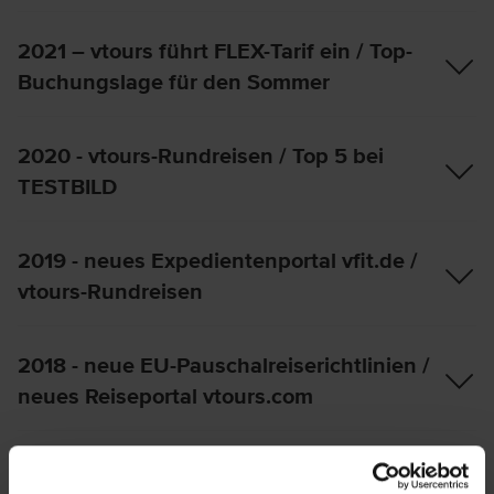
2021 – vtours führt FLEX-Tarif ein / Top-
Buchungslage für den Sommer
2020 - vtours-Rundreisen / Top 5 bei
TESTBILD
2019 - neues Expedientenportal vfit.de /
vtours-Rundreisen
2018 - neue EU-Pauschalreiserichtlinien /
neues Reiseportal vtours.com
2017 - Relaunch urlaubstransfers.de /