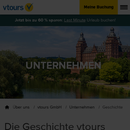
Meine Buchung
Jetzt bis zu 60 % sparen
:
Last Minute
Urlaub buchen!
Über uns
vtours GmbH
Unternehmen
Geschichte
Die Geschichte vtours