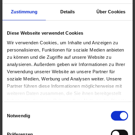
Kampagne:Werbung hilft!
Zustimmung
Details
Über Cookies
2016 - Neues Gewand / Klimaschutz bei
vtours
Diese Webseite verwendet Cookies
Wir verwenden Cookies, um Inhalte und Anzeigen zu
personalisieren, Funktionen für soziale Medien anbieten
2015 - Neue Vertriebswege / vfly wächst
zu können und die Zugriffe auf unsere Website zu
analysieren. Außerdem geben wir Informationen zu Ihrer
Verwendung unserer Website an unsere Partner für
2014 - vistamare.de geht live / 10 Jahre
soziale Medien, Werbung und Analysen weiter. Unsere
vtours
Partner führen diese Informationen möglicherweise mit
weiteren Daten zusammen, die Sie ihnen bereitgestellt
haben oder die sie im Rahmen Ihrer Nutzung der Dienste
2013 - vtours wird ausgezeichnet /
gesammelt haben.
Einwilligungsauswahl
vfamiliy-Clubs eröffnen
Notwendig
2012 - Gründung vfly
Präferenzen