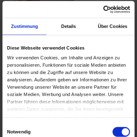
Zustimmung
Details
Über Cookies
Diese Webseite verwendet Cookies
Wir verwenden Cookies, um Inhalte und Anzeigen zu
Nach Abschluss seiner Ausbildung als
personalisieren, Funktionen für soziale Medien anbieten
Reiseverkehrskaufmann wechselte Guido Messere zu
zu können und die Zugriffe auf unsere Website zu
Amadeus Germany, für die er 12 Jahre tätig war. Dort
analysieren. Außerdem geben wir Informationen zu Ihrer
durchlief er verschiedene Bereiche wie den Amadeus
Verwendung unserer Website an unsere Partner für
Support, das Flugproduktmanagement und war außerdem
soziale Medien, Werbung und Analysen weiter. Unsere
Projektleiter für Trainingsmedien. Nach einer Management
Partner führen diese Informationen möglicherweise mit
Ausbildung leitete er drei Jahre den technischen Support
weiteren Daten zusammen, die Sie ihnen bereitgestellt
bei Amadeus Germany in Bad Homburg. 2008 wechselte er
haben oder die sie im Rahmen Ihrer Nutzung der Dienste
zu Sage Frankfurt als Leiter des CRM Support.
gesammelt haben.
Anschließend führte ihn sein Weg im Jahr 2011 zu vtours
Einwilligungsauswahl
Notwendig
und damit zurück in die Heimat. Von 2011 bis 2018 war er als