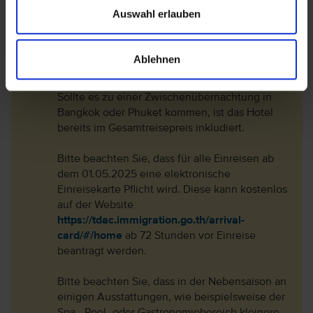
ein großes Bett verfügen und Kinder im Bett
Auswahl erlauben
der Eltern übernachten.
Ein Zustellbett für Kinder ist je nach
Ablehnen
Verfügbarkeit und räumliche gegebener Größe
vor Ort erhältlich (in der Regel gegen Aufpreis).
Sollte es zu einer Zwischenübernachtung in
Bangkok oder Phuket kommen, ist das Hotel
bereits im Gesamtreisepreis inkludiert.
Bitte beachten Sie, dass für alle Einreisen ab
dem 01.05.2025 eine elektronische
Einreisekarte Pflicht wird. Diese kann kostenlos
auf der Website
https://tdac.immigration.go.th/arrival-
card/#/home
ab 72 Stunden vor Einreise
beantragt werden.
Bitte beachten Sie, dass in der Nebensaison an
einigen Ausstattungen, wie beispielsweise der