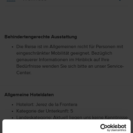
Behindertengerechte Ausstattung
Die Reise ist im Allgemeinen nicht für Personen mit
eingeschränkter Mobilität geeignet. Bezüglich
genauerer Informationen im Hinblick auf Ihre
Bedürfnisse wenden Sie sich bitte an unser Service-
Center.
Allgemeine Hoteldaten
Hotelort: Jerez de la Frontera
Kategorie der Unterkunft: 5
Landeskategorie: Aktuell liegen uns keine Kenntnisse
über die Landeskategorie vor.