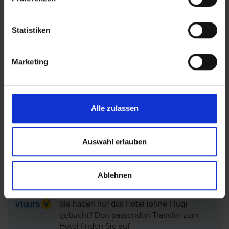
Hotelbeschreibung für Ihre Buchung relevant ist! Es ist
möglich, dass in Einzelfällen nicht alle Veranstalter
Hotelbeschreibungen ausweisen oder es entscheidende
Statistiken
Unterschiede in den beschriebenen Leistungen gibt. Aug.
2023
Marketing
Lage: Hotel Villa Jerez, Costa de la Luz
(Andalusien)
Alle zulassen
Auswahl erlauben
Hotel auf der Karte anzeigen
Ablehnen
Sie haben nur das Hotel (ohne Flug)
gebucht? Den passenden Transfer zum
Hotel finden Sie auf