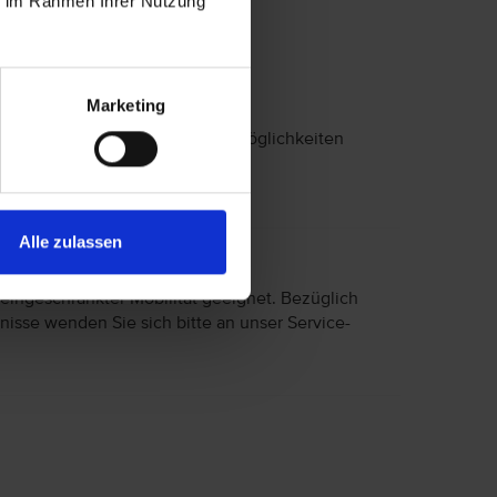
ie im Rahmen Ihrer Nutzung
Sport
inklusive: Fitnessraum
Marketing
18-Loch-Golfplatz
Das Hotel verfügt über Golfmöglichkeiten
Alle zulassen
 eingeschränkter Mobilität geeignet. Bezüglich
nisse wenden Sie sich bitte an unser Service-