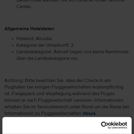
Bedürfnisse wenden Sie sich bitte an unser Service-
Center.
Allgemeine Hoteldaten
Hotelort: Alcudia
Kategorie der Unterkunft: 2
Landeskategorie: Aktuell liegen uns keine Kenntnisse
über die Landeskategorie vor.
Achtung: Bitte beachten Sie, dass der Check-In am
Flughafen bei einigen Fluggesellschaften kostenpflichtig
ist. Freigepäck und Verpflegung während des Fluges
können je nach Fluggesellschaft variieren. Informationen
erhalten Sie im Servicebereich unter Rund um die Reise bei
Informationen zu Fluggesellschaften
vtours
Gepäckinformationen
.
Wir möchten Sie darauf aufmerksam machen, dass Sie am