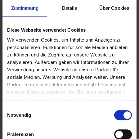
Ankunftstag ab 15 Uhr (örtliche Abweichung vorbehalten) in
Zustimmung
Details
Über Cookies
Ihr Hotel einchecken können. An Ihrem Abreisetag können
Sie Ihr Zimmer bis 11 Uhr (örtliche Abweichung vorbehalten)
nutzen. Bitte beachten Sie, dass es bei Nur-Hotel-
Diese Webseite verwendet Cookies
Buchungen vorkommen kann, dass der Hotelier einen
Nachweis der Anreise aus einem EU-Land oder der Schweiz
Wir verwenden Cookies, um Inhalte und Anzeigen zu
fordert. Sollte ein derartiger Nachweis nicht gelingen, kann
personalisieren, Funktionen für soziale Medien anbieten
es vorkommen, dass der Hotelier
zu können und die Zugriffe auf unsere Website zu
Nachzahlungsforderungen stellt oder die Buchung nicht
analysieren. Außerdem geben wir Informationen zu Ihrer
akzeptiert. Bitte beachten Sie, dass die vtours
Verwendung unserer Website an unsere Partner für
Hotelbeschreibung für Ihre Buchung relevant ist! Es ist
soziale Medien, Werbung und Analysen weiter. Unsere
möglich, dass in Einzelfällen nicht alle Veranstalter
Partner führen diese Informationen möglicherweise mit
Hotelbeschreibungen ausweisen oder es entscheidende
Unterschiede in den beschriebenen Leistungen gibt. Aug.
weiteren Daten zusammen, die Sie ihnen bereitgestellt
2023
haben oder die sie im Rahmen Ihrer Nutzung der Dienste
gesammelt haben.
Einwilligungsauswahl
Notwendig
Wichtige Hinweise
Präferenzen
Das Bereitstellen von Babybetten ist auf