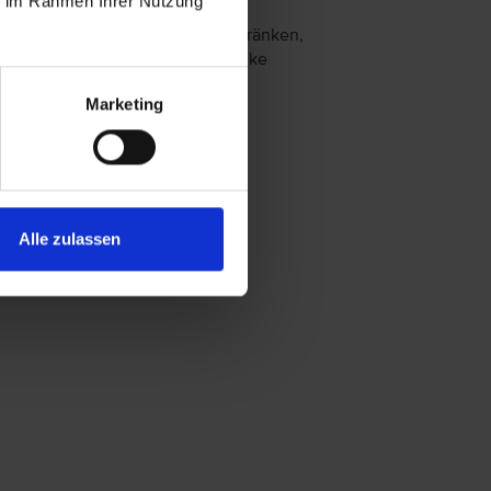
ie im Rahmen Ihrer Nutzung
Abendessen (Buffet)
Auswahl an alkoholfreien Getränken,
nationale alkoholische Getränke
albpension
Marketing
Frühstück, Abendessen
rühstück
Frühstück
Alle zulassen