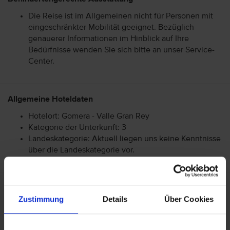
Die Reise ist im Allgemeinen nicht für Personen mit
eingeschränkter Mobilität geeignet. Bezüglich
genauerer Informationen im Hinblick auf Ihre
Bedürfnisse wenden Sie sich bitte an unser Service-
Center.
Allgemeine Hoteldaten
Hotelort: Gomera - Valle Gran Rey
Kategorie der Unterkunft: 3
Landeskategorie: Aktuell liegen uns keine Kenntnisse
über die Landeskategorie vor.
Achtung: Bitte beachten Sie, dass der Check-In am
Zustimmung
Details
Über Cookies
Flughafen bei einigen Fluggesellschaften kostenpflichtig
ist. Freigepäck und Verpflegung während des Fluges
können je nach Fluggesellschaft variieren. Informationen