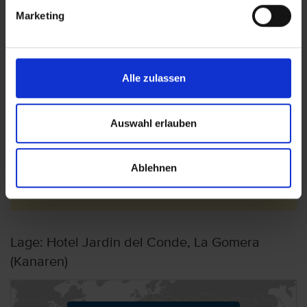
Marketing
Wichtige Hinweise
Bitte beachten Sie, dass es aufgrund der
Alle zulassen
Flugzeiten zu einer Zwischenübernachtung auf
Teneriffa kommen kann.
Die Anreise auf die Insel Gomera erfolgt über
Auswahl erlauben
den Flughafen Teneriffa Süd (Reina Sofia) und
die Fährverbindung zwischen Los Cristianos auf
Teneriffa und San Sebastian de la Gomera.
Ablehnen
Daher ist mit unterschiedlichen Transfer-Zeiten
zu rechnen.
Lage: Hotel Jardin del Conde, La Gomera
(Kanaren)