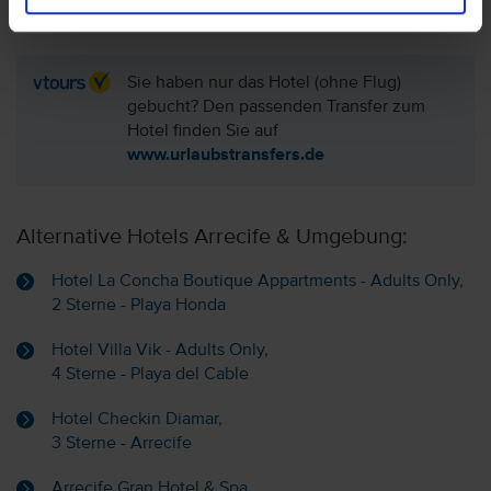
Sie haben nur das Hotel (ohne Flug)
gebucht? Den passenden Transfer zum
Hotel finden Sie auf
www.urlaubstransfers.de
Alternative Hotels Arrecife & Umgebung:
Hotel La Concha Boutique Appartments - Adults Only,
2 Sterne - Playa Honda
Hotel Villa Vik - Adults Only,
4 Sterne - Playa del Cable
Hotel Checkin Diamar,
3 Sterne - Arrecife
Arrecife Gran Hotel & Spa,