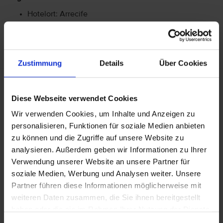
Hotelort: Arrecife
Kategorie der Unterkunft: 4
Landeskategorie: Aktuell liegen uns keine Kenntnisse
über die Landeskategorie vor.
Zustimmung
Details
Über Cookies
Achtung: Bitte beachten Sie, dass der Check-In am
Flughafen bei einigen Fluggesellschaften kostenpflichtig
Diese Webseite verwendet Cookies
ist. Freigepäck und Verpflegung während des Fluges
Wir verwenden Cookies, um Inhalte und Anzeigen zu
können je nach Fluggesellschaft variieren. Informationen
personalisieren, Funktionen für soziale Medien anbieten
erhalten Sie im Servicebereich unter Rund um die Reise bei
zu können und die Zugriffe auf unsere Website zu
Informationen zu Fluggesellschaften
vtours
analysieren. Außerdem geben wir Informationen zu Ihrer
Gepäckinformationen
.
Verwendung unserer Website an unsere Partner für
Wir möchten Sie darauf aufmerksam machen, dass Sie am
soziale Medien, Werbung und Analysen weiter. Unsere
Ankunftstag ab 15 Uhr (örtliche Abweichung vorbehalten) in
Partner führen diese Informationen möglicherweise mit
Ihr Hotel einchecken können. An Ihrem Abreisetag können
weiteren Daten zusammen, die Sie ihnen bereitgestellt
Sie Ihr Zimmer bis 11 Uhr (örtliche Abweichung vorbehalten)
haben oder die sie im Rahmen Ihrer Nutzung der Dienste
nutzen. Bitte beachten Sie, dass es bei Nur-Hotel-
Buchungen vorkommen kann, dass der Hotelier einen
gesammelt haben.