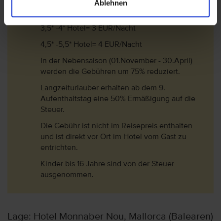
Ablehnen
1*-3* Hotel= 2 EUR/Nacht
3,5* -4* Hotel= 3 EUR/Nacht
4,5* -5,5* Hotel= 4 EUR/Nacht
In der Nebensaison (01.November - 30.April)
werden die Gebühren um 75% reduziert.
Langzeiturlauber erhalten ab dem 9.
Aufenthaltstag eine 50% Ermäßigung auf die
Steuer.
Die Gebühr ist nicht im Reisepreis enthalten
und ist direkt vor Ort im Hotel vom Gast zu
entrichten.
Kinder bis 16 Jahre sind von der Steuer
ausgenommen.
Lage: Hotel Monnaber Nou, Mallorca (Balearen)