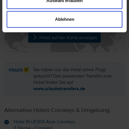
Auswahl erlauben
Lage: Hotel Arena Suite, Fuerteventura
(Kanaren)
Ablehnen
Hotel auf der Karte anzeigen
Sie haben nur das Hotel (ohne Flug)
gebucht? Den passenden Transfer zum
Hotel finden Sie auf
www.urlaubstransfers.de
Alternative Hotels Corralejo & Umgebung:
Hotel BLUESEA Aloe Corralejo,
3 Sterne - Corralejo