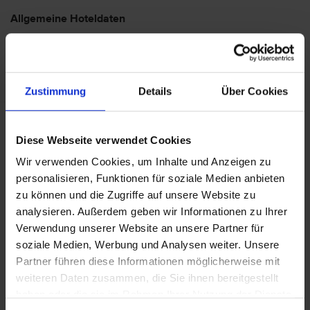
Allgemeine Hoteldaten
Hotelort: Golf del Sur
Kategorie der Unterkunft: 4
Landeskategorie: 4
Zustimmung
Details
Über Cookies
Achtung: Bitte beachten Sie, dass der Check-In am
Flughafen bei einigen Fluggesellschaften kostenpflichtig
Diese Webseite verwendet Cookies
ist. Freigepäck und Verpflegung während des Fluges
Wir verwenden Cookies, um Inhalte und Anzeigen zu
können je nach Fluggesellschaft variieren. Informationen
personalisieren, Funktionen für soziale Medien anbieten
erhalten Sie im Servicebereich unter Rund um die Reise bei
zu können und die Zugriffe auf unsere Website zu
Informationen zu Fluggesellschaften
vtours
analysieren. Außerdem geben wir Informationen zu Ihrer
Gepäckinformationen
.
Verwendung unserer Website an unsere Partner für
Wir möchten Sie darauf aufmerksam machen, dass Sie am
soziale Medien, Werbung und Analysen weiter. Unsere
Ankunftstag ab 15 Uhr (örtliche Abweichung vorbehalten) in
Partner führen diese Informationen möglicherweise mit
Ihr Hotel einchecken können. An Ihrem Abreisetag können
weiteren Daten zusammen, die Sie ihnen bereitgestellt
Sie Ihr Zimmer bis 11 Uhr (örtliche Abweichung vorbehalten)
haben oder die sie im Rahmen Ihrer Nutzung der Dienste
nutzen. Bitte beachten Sie, dass es bei Nur-Hotel-