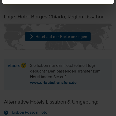
Lage: Hotel Borges Chiado, Region Lissabon
Hotel auf der Karte anzeigen
Sie haben nur das Hotel (ohne Flug)
gebucht? Den passenden Transfer zum
Hotel finden Sie auf
www.urlaubstransfers.de
Alternative Hotels Lissabon & Umgebung:
Lisboa Pessoa Hotel,