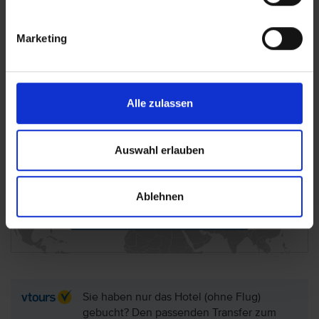
Wichtige Hinweise
Marketing
In Lissabon wird vor Ort eine
Übernachtungssteuer fällig. Die Höhe der
Übernachtungssteuer richtet sich nach der
Aufenthaltsdauer. Der Betrag ist vor Ort im
Alle zulassen
Hotel zu zahlen.
Auswahl erlauben
Lage: Browns Boutique Hotel, Region Lissabon
Ablehnen
Hotel auf der Karte anzeigen
Sie haben nur das Hotel (ohne Flug)
gebucht? Den passenden Transfer zum