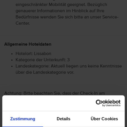
eingeschränkter Mobilität geeignet. Bezüglich
genauerer Informationen im Hinblick auf Ihre
Bedürfnisse wenden Sie sich bitte an unser Service-
Center.
Allgemeine Hoteldaten
Hotelort: Lissabon
Kategorie der Unterkunft: 3
Landeskategorie: Aktuell liegen uns keine Kenntnisse
über die Landeskategorie vor.
Achtung: Bitte beachten Sie, dass der Check-In am
Flughafen bei einigen Fluggesellschaften kostenpflichtig
ist. Freigepäck und Verpflegung während des Fluges
können je nach Fluggesellschaft variieren. Informationen
erhalten Sie im Servicebereich unter Rund um die Reise bei
Zustimmung
Details
Über Cookies
Informationen zu Fluggesellschaften
vtours