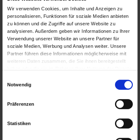
möglich, dass in Einzelfällen nicht alle Veranstalter
Wir verwenden Cookies, um Inhalte und Anzeigen zu
Hotelbeschreibungen ausweisen oder es entscheidende
personalisieren, Funktionen für soziale Medien anbieten
Unterschiede in den beschriebenen Leistungen gibt. Aug.
zu können und die Zugriffe auf unsere Website zu
2023
analysieren. Außerdem geben wir Informationen zu Ihrer
Verwendung unserer Website an unsere Partner für
soziale Medien, Werbung und Analysen weiter. Unsere
Wichtige Hinweise
Partner führen diese Informationen möglicherweise mit
weiteren Daten zusammen, die Sie ihnen bereitgestellt
Bei dieser Reise ist der Transfer nicht inklusive.
haben oder die sie im Rahmen Ihrer Nutzung der Dienste
gesammelt haben.
Bequem und günstig zu Ihrem Hotel? Buchen
Einwilligungsauswahl
Sie Ihren Urlaubstransfer in Ihrem Reisebüro
Notwendig
oder unter www.urlaubstransfers.de
In einigen italienischen Städten wird vor Ort
Präferenzen
eine Kurtaxe/Übernachtungssteuer fällig. Die
Höhe der Übernachtungssteuer richtet sich
nach der Sternekategorie des gebuchten Hotels
Statistiken
sowie der Aufenthaltsdauer. Der Betrag ist vor
Ort im Hotel zu zahlen.