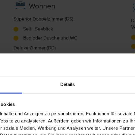
Wohnen
Superior Doppelzimmer (DS)
D
V
Seitl. Seeblick
Bad oder Dusche und WC
Deluxe Zimmer (DD)
Seitl. Seeblick
A
Bad oder Dusche und WC
H
Doppelzimmer (DZ)
Details
Balkon oder Terrasse, Bad oder Dusche und
WC
Telefon, Haartrockner, Minibar, Zimmersafe
Cookies
(inklusive), Fernseher (inklusive), Klimaanlage,
nhalte und Anzeigen zu personalisieren, Funktionen für soziale
Heizung
Website zu analysieren. Außerdem geben wir Informationen zu I
Superior Zimmer Typ 1 (DS1)
r soziale Medien, Werbung und Analysen weiter. Unsere Partner