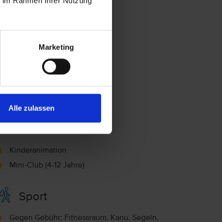
ie im Rahmen Ihrer Nutzung
Marketing
Alle zulassen
Familie
Kinderanimation
Mini-Club (4-12 Jahre)
Sport
Gegen Gebühr: Fitnessraum, Kanu, Segeln,