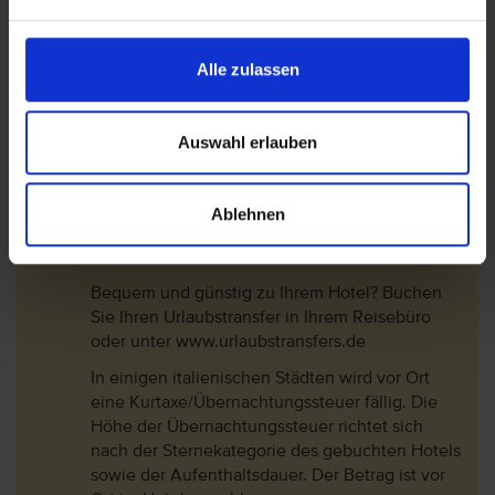
* Hierbei handelt es sich um eine Leistung für die
Alle zulassen
unabhängig vom Reiseveranstalter möglicherweise eine
Gebühr erhoben wird.
Auswahl erlauben
Wichtige Hinweise
Ablehnen
Bei dieser Reise ist der Transfer nicht inklusive.
Bequem und günstig zu Ihrem Hotel? Buchen
Sie Ihren Urlaubstransfer in Ihrem Reisebüro
oder unter www.urlaubstransfers.de
In einigen italienischen Städten wird vor Ort
eine Kurtaxe/Übernachtungssteuer fällig. Die
Höhe der Übernachtungssteuer richtet sich
nach der Sternekategorie des gebuchten Hotels
sowie der Aufenthaltsdauer. Der Betrag ist vor