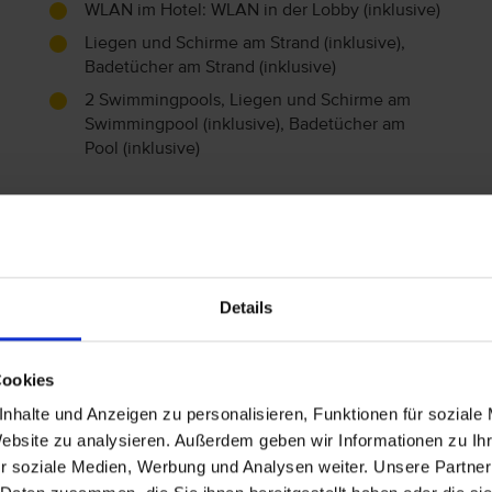
WLAN im Hotel: WLAN in der Lobby (inklusive)
Liegen und Schirme am Strand (inklusive),
Badetücher am Strand (inklusive)
2 Swimmingpools, Liegen und Schirme am
Swimmingpool (inklusive), Badetücher am
Pool (inklusive)
Wohnen
Deluxe Zimmer (DD)
D
V
Gartenblick
Details
30 m²
Balkon, Duschkabine
Cookies
King-Size
A
nhalte und Anzeigen zu personalisieren, Funktionen für soziale
Wasserkocher, Telefon, Haartrockner,
A
Website zu analysieren. Außerdem geben wir Informationen zu I
Kühlschrank (inklusive), Minibar (Gegen
r soziale Medien, Werbung und Analysen weiter. Unsere Partner
Gebühr), Zimmersafe (inklusive), Bademantel