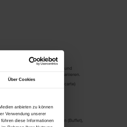
Essen & Trinken
as Angebot an Restaurants, Bars und
erpflegungsarten kann saisonal variieren.
Über Cookies
4 Restaurants (1 Buffet, 2 A-la-carte)
2 Bars (1 Strandbar)
ngebotene Verpflegungsarten:
 Medien anbieten zu können
ll-Inclusive
hrer Verwendung unserer
 führen diese Informationen
Frühstück (Buffet), Mittagessen (Buffet),
Abendessen (Buffet)