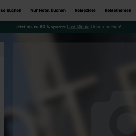
ise buchen
Nur Hotel buchen
Reiseziele
Reisethemen
Jetzt bis zu 60 % sparen
:
Last Minute
Urlaub buchen!