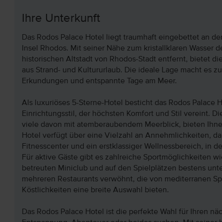
Ihre Unterkunft
Das Rodos Palace Hotel liegt traumhaft eingebettet an der
Insel Rhodos. Mit seiner Nähe zum kristallklaren Wasser 
historischen Altstadt von Rhodos-Stadt entfernt, bietet d
aus Strand- und Kultururlaub. Die ideale Lage macht es 
Erkundungen und entspannte Tage am Meer.
Als luxuriöses 5-Sterne-Hotel besticht das Rodos Palace
Einrichtungsstil, der höchsten Komfort und Stil vereint. 
viele davon mit atemberaubendem Meerblick, bieten Ihnen
Hotel verfügt über eine Vielzahl an Annehmlichkeiten, d
Fitnesscenter und ein erstklassiger Wellnessbereich, in
Für aktive Gäste gibt es zahlreiche Sportmöglichkeiten w
betreuten Miniclub und auf den Spielplätzen bestens unte
mehreren Restaurants verwöhnt, die von mediterranen Spez
Köstlichkeiten eine breite Auswahl bieten.
Das Rodos Palace Hotel ist die perfekte Wahl für Ihren nä