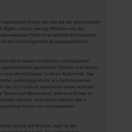
 malerischen Küste von Ixia auf der griechischen
der Ägäis und nur wenige Minuten von der
ieses exklusive Hotel eine perfekte Kombination
zu einem hervorragenden Ausgangspunkt für
 Hotel durch seinen modernen und eleganten
Die geschmackvoll gestalteten Zimmer und Suiten,
 eine Wohlfühloase für Ihren Aufenthalt. Das
arunter großzügige Pools, ein hochmodernes
 dem Sie sich rundum verwöhnen lassen können.
ie Tennis und Wassersport, während Kinder im
rhalten werden. Kulinarisch werden Sie in
ialitäten bis hin zu internationalen
chsten Urlaub auf Rhodos, egal ob Sie