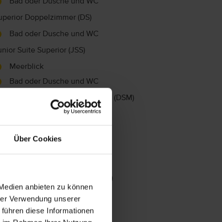
Bad oder Dusche und WC
uperior Doppelzimmer (DS)
Bad oder Dusche und WC
unior Suite Superior (JSS)
Meerblick
Bad oder Dusche und WC
uperior Doppelzimmer Meerblick (DSM)
Meerblick
Bad oder Dusche und WC
Über Cookies
oppelzimmer Premium (DP)
Bad oder Dusche und WC
oppelzimmer Premium MB (DPM)
 Medien anbieten zu können
Meerblick
hrer Verwendung unserer
Bad oder Dusche und WC
 führen diese Informationen