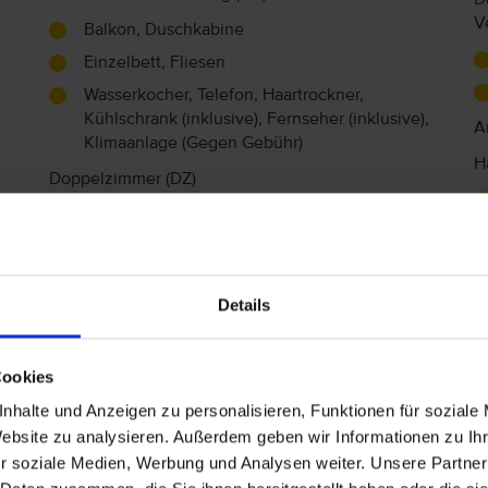
V
Balkon, Duschkabine
Einzelbett, Fliesen
Wasserkocher, Telefon, Haartrockner,
Kühlschrank (inklusive), Fernseher (inklusive),
A
Klimaanlage (Gegen Gebühr)
H
Doppelzimmer (DZ)
Balkon, Duschkabine
Einzelbett, Zustellbett, Fliesen
Wasserkocher, Telefon, Haartrockner,
Details
Kühlschrank (inklusive), Fernseher (inklusive),
Klimaanlage (Gegen Gebühr)
Doppelzimmer seitl. Meerblick (DZS)
Cookies
Seitl.Meerblick
nhalte und Anzeigen zu personalisieren, Funktionen für soziale
36 m²
Website zu analysieren. Außerdem geben wir Informationen zu I
r soziale Medien, Werbung und Analysen weiter. Unsere Partner
Balkon, Duschkabine