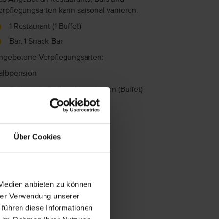
erpflegungsarten kann saisonal variieren.
1 Restaurant (1 Buffet)
Bar, 1 Snack-Bar
ngebotene Verpflegungsarten:
albpension
Frühstück (Buffet), Abendessen (Buffet)
Über Cookies
 Medien anbieten zu können
hrer Verwendung unserer
 führen diese Informationen