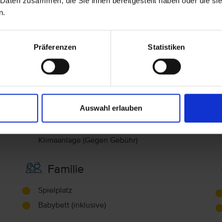
 Daten zusammen, die Sie ihnen bereitgestellt haben oder die s
Einzelbett, Zustellbett, Fliesen
n.
Wasserkocher, Telefon, Haartrockner,
Kühlschrank (inklusive), Fernseher (inklusive),
Klimaanlage (Gegen Gebühr)
Präferenzen
Statistiken
Doppelzimmer Meerblick (DZM)
Meerblick
Balkon, Duschkabine
Einzelbett, Zustellbett, Fliesen
Auswahl erlauben
Wasserkocher, Telefon, Haartrockner,
Kühlschrank (inklusive), Fernseher (inklusive),
Klimaanlage (Gegen Gebühr)
Familie
Spielplatz
Babybett (inklusive)