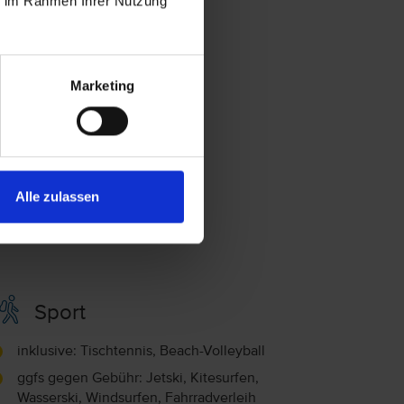
ie im Rahmen Ihrer Nutzung
Marketing
Alle zulassen
Sport
inklusive: Tischtennis, Beach-Volleyball
ggfs gegen Gebühr: Jetski, Kitesurfen,
Wasserski, Windsurfen, Fahrradverleih