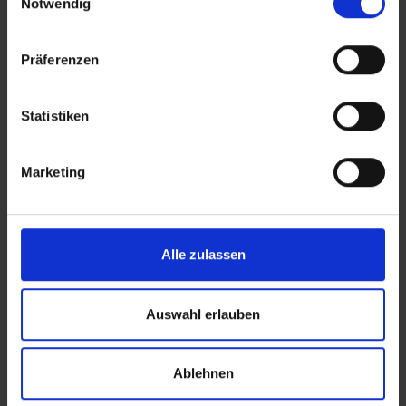
Notwendig
Das Tragen eines Plastikarmbaendchen ist
obligatorisch.
Präferenzen
Die Minibar wird im Rahmen des Ultra All
Inclusive Programms jeden zweiten Tag mit
Wasser, Softdrinks und Bier aufgefüllt.
Statistiken
Bitte beachten Sie, dass in Griechenland seit
dem 01.01.2018 eine Touristensteuer erhoben
Marketing
wird. Seit dem 01.01.2024 fungiert diese Steuer
als sogenannte Abgabe zur Klimaresilienz.
Diese wird vor Ort im Hotel entrichtet.
Die Touristensteuer bemisst sich je nach
Alle zulassen
Klassifizierung (Landeskategorie) des Hotels
und dem Aufenthaltszeitraum:
Auswahl erlauben
Für 1 Sterne und 2 Sterne Hotels /Unterkünfte
beträgt die Steuer pro Zimmer und pro Nacht
ca. 2 EUR im Aril bis Oktober und ca. 0,50 EUR
Ablehnen
im November bis März.
Für 3 Sterne Hotels /Unterkünfte beträgt die