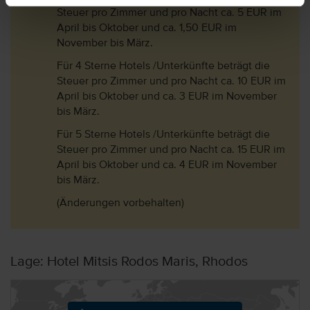
Steuer pro Zimmer und pro Nacht ca. 5 EUR im
April bis Oktober und ca. 1,50 EUR im
November bis März.
Für 4 Sterne Hotels /Unterkünfte beträgt die
Steuer pro Zimmer und pro Nacht ca. 10 EUR im
April bis Oktober und ca. 3 EUR im November
bis März.
Für 5 Sterne Hotels /Unterkünfte beträgt die
Steuer pro Zimmer und pro Nacht ca. 15 EUR im
April bis Oktober und ca. 4 EUR im November
bis März.
(Änderungen vorbehalten)
Lage: Hotel Mitsis Rodos Maris, Rhodos